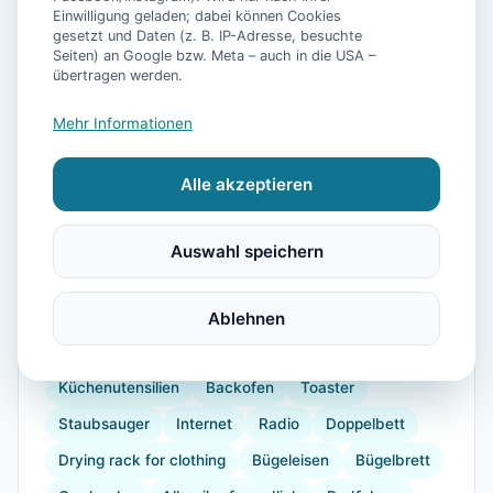
Einwilligung geladen; dabei können Cookies
gesetzt und Daten (z. B. IP-Adresse, besuchte
Seiten) an Google bzw. Meta – auch in die USA –
📷
27
Bilder
übertragen werden.
Mehr Informationen
Ausstattung
Alle akzeptieren
WLAN
TV
Heizung
Waschmaschine
Trockner
Küche
Kühlschrank
Mikrowelle
Auswahl speichern
Geschirrspüler
Terrasse
Garten
Grill
Wellness
Kaffeemaschine
Herdplatte
Ablehnen
Geschirr
Espressomaschine
Gefrierfach
Küchenutensilien
Backofen
Toaster
Staubsauger
Internet
Radio
Doppelbett
Drying rack for clothing
Bügeleisen
Bügelbrett