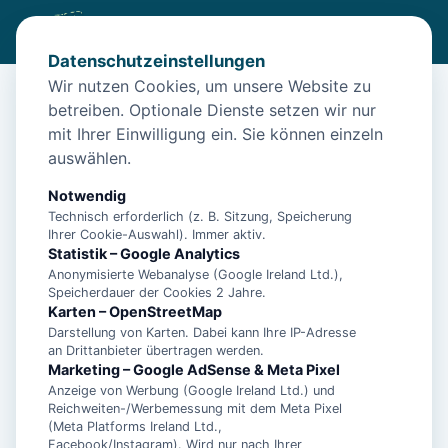
Datenschutzeinstellungen
Wir nutzen Cookies, um unsere Website zu
betreiben. Optionale Dienste setzen wir nur
Start
/
Unterkünfte
/
Norden
/
Friesenhaus Heike für 6 Pers. – Norden
mit Ihrer Einwilligung ein. Sie können einzeln
auswählen.
Friesenhaus Heike für 6 Pers. –
Norden
Notwendig
Technisch erforderlich (z. B. Sitzung, Speicherung
26506 Norden
Ihrer Cookie-Auswahl). Immer aktiv.
Statistik – Google Analytics
Anonymisierte Webanalyse (Google Ireland Ltd.),
Speicherdauer der Cookies 2 Jahre.
Karten – OpenStreetMap
Darstellung von Karten. Dabei kann Ihre IP-Adresse
an Drittanbieter übertragen werden.
Marketing – Google AdSense & Meta Pixel
Anzeige von Werbung (Google Ireland Ltd.) und
Reichweiten-/Werbemessung mit dem Meta Pixel
(Meta Platforms Ireland Ltd.,
Facebook/Instagram). Wird nur nach Ihrer