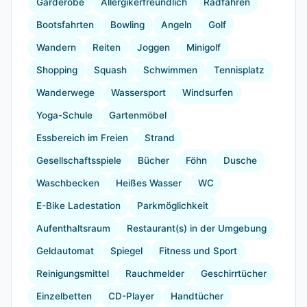
Garderobe
Allergikerfreundlich
Radfahren
Bootsfahrten
Bowling
Angeln
Golf
Wandern
Reiten
Joggen
Minigolf
Shopping
Squash
Schwimmen
Tennisplatz
Wanderwege
Wassersport
Windsurfen
Yoga-Schule
Gartenmöbel
Essbereich im Freien
Strand
Gesellschaftsspiele
Bücher
Föhn
Dusche
Waschbecken
Heißes Wasser
WC
E-Bike Ladestation
Parkmöglichkeit
Aufenthaltsraum
Restaurant(s) in der Umgebung
Geldautomat
Spiegel
Fitness und Sport
Reinigungsmittel
Rauchmelder
Geschirrtücher
Einzelbetten
CD-Player
Handtücher