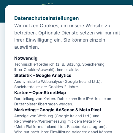
Datenschutzeinstellungen
Wir nutzen Cookies, um unsere Website zu
betreiben. Optionale Dienste setzen wir nur mit
Start
/
Unterkünfte
/
Norden
/
Apartment Großer Leuchttur
Ihrer Einwilligung ein. Sie können einzeln
Apartment Großer Leu
auswählen.
26506 Norden
Notwendig
Technisch erforderlich (z. B. Sitzung, Speicherung
Ihrer Cookie-Auswahl). Immer aktiv.
Statistik – Google Analytics
Anonymisierte Webanalyse (Google Ireland Ltd.),
Speicherdauer der Cookies 2 Jahre.
Karten – OpenStreetMap
Darstellung von Karten. Dabei kann Ihre IP-Adresse an
Drittanbieter übertragen werden.
Marketing – Google AdSense & Meta Pixel
Anzeige von Werbung (Google Ireland Ltd.) und
Reichweiten-/Werbemessung mit dem Meta Pixel
(Meta Platforms Ireland Ltd., Facebook/Instagram).
Wird nur nach Ihrer Einwilligung geladen; dabei können