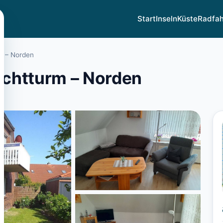
Start
Inseln
Küste
Radfa
m – Norden
chtturm – Norden