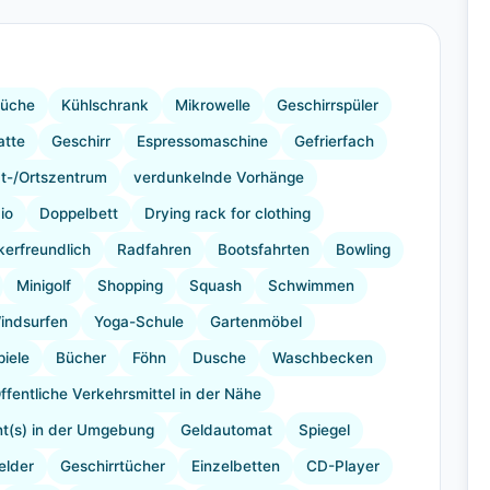
+17 Bilder
üche
Kühlschrank
Mikrowelle
Geschirrspüler
atte
Geschirr
Espressomaschine
Gefrierfach
t-/Ortszentrum
verdunkelnde Vorhänge
io
Doppelbett
Drying rack for clothing
ikerfreundlich
Radfahren
Bootsfahrten
Bowling
Minigolf
Shopping
Squash
Schwimmen
indsurfen
Yoga-Schule
Gartenmöbel
piele
Bücher
Föhn
Dusche
Waschbecken
ffentliche Verkehrsmittel in der Nähe
nt(s) in der Umgebung
Geldautomat
Spiegel
lder
Geschirrtücher
Einzelbetten
CD-Player