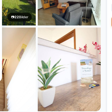
📷
22
Bilder