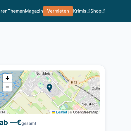
hren
Themen
Magazin
Vermieten
Krimis
Shop
+
−
Leaflet
|
© OpenStreetMap
ab —€
gesamt