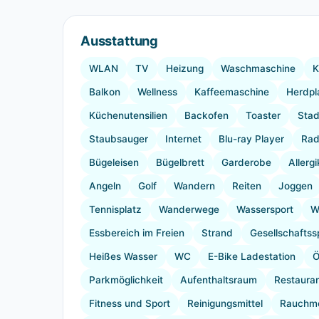
Ausstattung
WLAN
TV
Heizung
Waschmaschine
K
Balkon
Wellness
Kaffeemaschine
Herdpl
Küchenutensilien
Backofen
Toaster
Stad
Staubsauger
Internet
Blu-ray Player
Rad
Bügeleisen
Bügelbrett
Garderobe
Allerg
Angeln
Golf
Wandern
Reiten
Joggen
Tennisplatz
Wanderwege
Wassersport
W
Essbereich im Freien
Strand
Gesellschaftss
Heißes Wasser
WC
E-Bike Ladestation
Ö
Parkmöglichkeit
Aufenthaltsraum
Restaura
Fitness und Sport
Reinigungsmittel
Rauchme