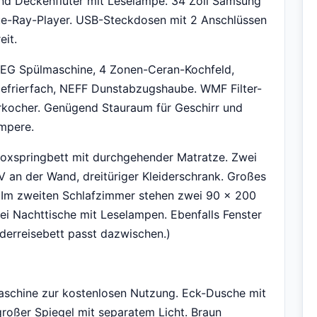
und Deckenfluter mit Leselampe. 34 Zoll Samsung
lue-Ray-Player. USB-Steckdosen mit 2 Anschlüssen
eit.
 AEG Spülmaschine, 4 Zonen-Ceran-Kochfeld,
Gefrierfach, NEFF Dunstabzugshaube. WMF Filter-
erkocher. Genügend Stauraum für Geschirr und
mpere.
oxspringbett mit durchgehender Matratze. Zwei
V an der Wand, dreitüriger Kleiderschrank. Großes
e. Im zweiten Schlafzimmer stehen zwei 90 × 200
wei Nachttische mit Leselampen. Ebenfalls Fenster
nderreisebett passt dazwischen.)
schine zur kostenlosen Nutzung. Eck-Dusche mit
roßer Spiegel mit separatem Licht. Braun