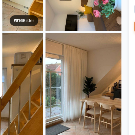
📷
16
Bilder