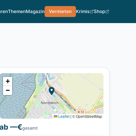
hren
Themen
Magazin
Vermieten
Krimis
Shop
+
−
Leaflet
|
© OpenStreetMap
ab —€
gesamt