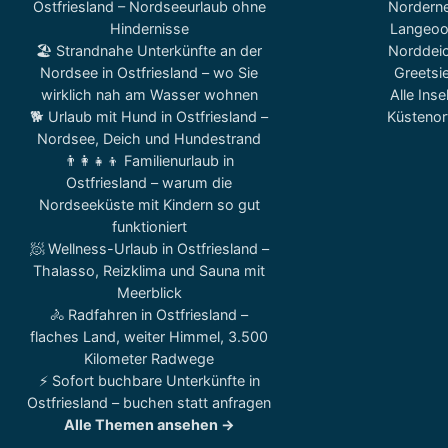
Ostfriesland – Nordseeurlaub ohne
Nordern
Hindernisse
Langeo
🏖️ Strandnahe Unterkünfte an der
Norddei
Nordsee in Ostfriesland – wo Sie
Greetsie
wirklich nah am Wasser wohnen
Alle Inse
🐕 Urlaub mit Hund in Ostfriesland –
Küstenor
Nordsee, Deich und Hundestrand
👨‍👩‍👧‍👦 Familienurlaub in
Ostfriesland – warum die
Nordseeküste mit Kindern so gut
funktioniert
🧖 Wellness-Urlaub in Ostfriesland –
Thalasso, Reizklima und Sauna mit
Meerblick
🚴 Radfahren in Ostfriesland –
flaches Land, weiter Himmel, 3.500
Kilometer Radwege
⚡ Sofort buchbare Unterkünfte in
Ostfriesland – buchen statt anfragen
Alle Themen ansehen →