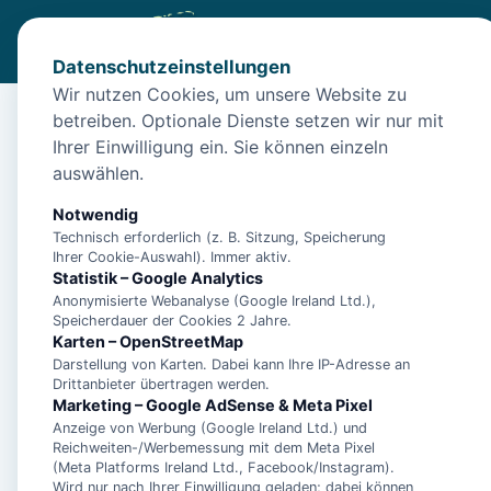
Datenschutzeinstellungen
Wir nutzen Cookies, um unsere Website zu
betreiben. Optionale Dienste setzen wir nur mit
Start
/
Unterkünfte
/
Norden
/
Norden: Apartment Haus am 
Ihrer Einwilligung ein. Sie können einzeln
Norden: Apartment Ha
auswählen.
26506 Norden
Notwendig
Technisch erforderlich (z. B. Sitzung, Speicherung
Ihrer Cookie-Auswahl). Immer aktiv.
Statistik – Google Analytics
Anonymisierte Webanalyse (Google Ireland Ltd.),
Speicherdauer der Cookies 2 Jahre.
Karten – OpenStreetMap
Darstellung von Karten. Dabei kann Ihre IP-Adresse an
Drittanbieter übertragen werden.
Marketing – Google AdSense & Meta Pixel
Anzeige von Werbung (Google Ireland Ltd.) und
Reichweiten-/Werbemessung mit dem Meta Pixel
(Meta Platforms Ireland Ltd., Facebook/Instagram).
Wird nur nach Ihrer Einwilligung geladen; dabei können