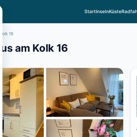
Start
Inseln
Küste
Radfa
Kolk 16
us am Kolk 16