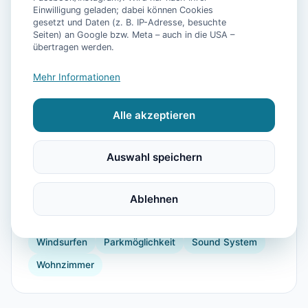
Einwilligung geladen; dabei können Cookies
gesetzt und Daten (z. B. IP-Adresse, besuchte
Seiten) an Google bzw. Meta – auch in die USA –
📷
6
Bilder
übertragen werden.
Mehr Informationen
Ausstattung
Alle akzeptieren
WLAN
TV
Heizung
Waschmaschine
Kühlschrank
Mikrowelle
Geschirrspüler
Auswahl speichern
Terrasse
Garten
Kaffeemaschine
Herdplatte
Küchenutensilien
Backofen
Ablehnen
Toaster
Vogelbeobachtung
Reiten
Windsurfen
Parkmöglichkeit
Sound System
Wohnzimmer