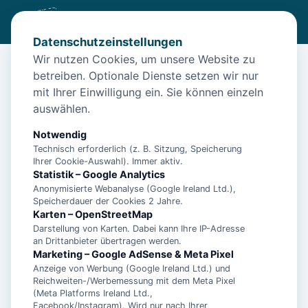
Datenschutzeinstellungen
Wir nutzen Cookies, um unsere Website zu
betreiben. Optionale Dienste setzen wir nur
Start
/
Unterkünfte
/
Norden
/
Haus Elke Norddeich Norden – Deichblick
mit Ihrer Einwilligung ein. Sie können einzeln
auswählen.
Haus Elke Norddeich Norden –
Deichblick
Notwendig
Technisch erforderlich (z. B. Sitzung, Speicherung
26506 Norden
Ihrer Cookie-Auswahl). Immer aktiv.
Statistik – Google Analytics
Anonymisierte Webanalyse (Google Ireland Ltd.),
Speicherdauer der Cookies 2 Jahre.
Karten – OpenStreetMap
Darstellung von Karten. Dabei kann Ihre IP-Adresse
an Drittanbieter übertragen werden.
Marketing – Google AdSense & Meta Pixel
Anzeige von Werbung (Google Ireland Ltd.) und
Reichweiten-/Werbemessung mit dem Meta Pixel
(Meta Platforms Ireland Ltd.,
Facebook/Instagram). Wird nur nach Ihrer