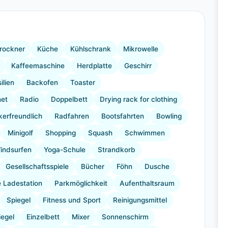
+23 Bilder
rockner
Küche
Kühlschrank
Mikrowelle
Kaffeemaschine
Herdplatte
Geschirr
ilien
Backofen
Toaster
net
Radio
Doppelbett
Drying rack for clothing
ikerfreundlich
Radfahren
Bootsfahrten
Bowling
Minigolf
Shopping
Squash
Schwimmen
indsurfen
Yoga-Schule
Strandkorb
Gesellschaftsspiele
Bücher
Föhn
Dusche
e Ladestation
Parkmöglichkeit
Aufenthaltsraum
Spiegel
Fitness und Sport
Reinigungsmittel
egel
Einzelbett
Mixer
Sonnenschirm