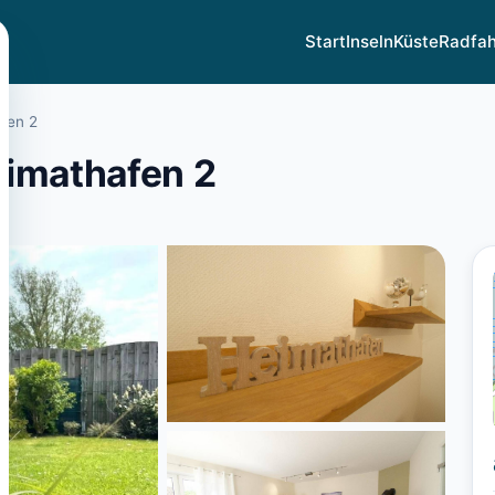
Start
Inseln
Küste
Radfa
fen 2
eimathafen 2