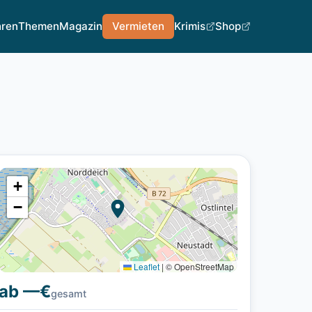
hren
Themen
Magazin
Vermieten
Krimis
Shop
+
−
Leaflet
|
© OpenStreetMap
ab —€
gesamt