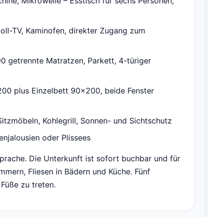
hine, Mikrowelle – Esstisch für sechs Personen,
oll-TV, Kaminofen, direkter Zugang zum
 getrennte Matratzen, Parkett, 4-türiger
00 plus Einzelbett 90×200, beide Fenster
itzmöbeln, Kohlegrill, Sonnen- und Sichtschutz
njalousien oder Plissees
rache. Die Unterkunft ist sofort buchbar und für
immern, Fliesen in Bädern und Küche. Fünf
 Füße zu treten.