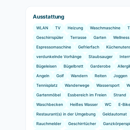
Ausstattung
WLAN
TV
Heizung
Waschmaschine
T
Geschirrspüler
Terrasse
Garten
Wellness
Espressomaschine
Gefrierfach
Küchenutens
verdunkelnde Vorhänge
Staubsauger
Inter
Bügeleisen
Bügelbrett
Garderobe
Allerg
Angeln
Golf
Wandern
Reiten
Joggen
Tennisplatz
Wanderwege
Wassersport
W
Gartenmöbel
Essbereich im Freien
Strand
Waschbecken
Heißes Wasser
WC
E-Bik
Restaurant(s) in der Umgebung
Geldautomat
Rauchmelder
Geschirrtücher
Ganzkörperspi