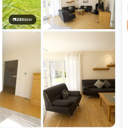
📷
28
Bilder