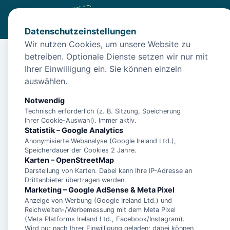
Datenschutzeinstellungen
Wir nutzen Cookies, um unsere Website zu
betreiben. Optionale Dienste setzen wir nur mit
Start
/
Unterkünfte
/
Norden
/
Norden: Unterkunft Heimatha
Ihrer Einwilligung ein. Sie können einzeln
Norden: Unterkunft H
auswählen.
26506 Norden
Notwendig
Technisch erforderlich (z. B. Sitzung, Speicherung
Ihrer Cookie-Auswahl). Immer aktiv.
Statistik – Google Analytics
Anonymisierte Webanalyse (Google Ireland Ltd.),
Speicherdauer der Cookies 2 Jahre.
Karten – OpenStreetMap
Darstellung von Karten. Dabei kann Ihre IP-Adresse an
Drittanbieter übertragen werden.
Marketing – Google AdSense & Meta Pixel
Anzeige von Werbung (Google Ireland Ltd.) und
Reichweiten-/Werbemessung mit dem Meta Pixel
(Meta Platforms Ireland Ltd., Facebook/Instagram).
Wird nur nach Ihrer Einwilligung geladen; dabei können