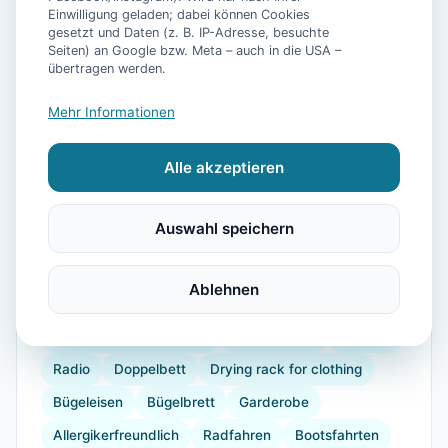
📷
23
Bilder
Einwilligung geladen; dabei können Cookies
gesetzt und Daten (z. B. IP-Adresse, besuchte
Seiten) an Google bzw. Meta – auch in die USA –
übertragen werden.
Ausstattung
Mehr Informationen
WLAN
TV
Heizung
Waschmaschine
Alle akzeptieren
Trockner
Küche
Kühlschrank
Mikrowelle
Geschirrspüler
Terrasse
Garten
Wellness
Auswahl speichern
Kaffeemaschine
Herdplatte
Geschirr
Espressomaschine
Gefrierfach
Ablehnen
Küchenutensilien
Backofen
Toaster
verdunkelnde Vorhänge
Staubsauger
Internet
Radio
Doppelbett
Drying rack for clothing
Bügeleisen
Bügelbrett
Garderobe
Allergikerfreundlich
Radfahren
Bootsfahrten