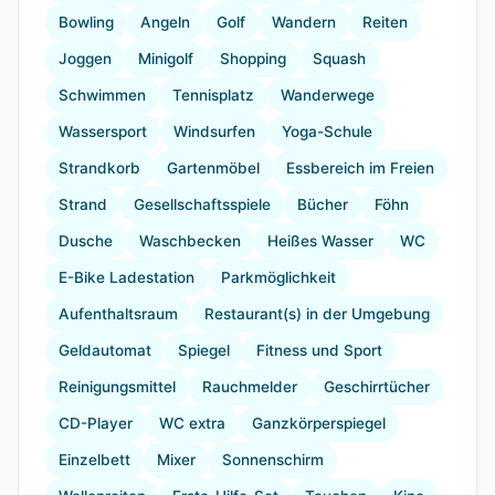
Bowling
Angeln
Golf
Wandern
Reiten
Joggen
Minigolf
Shopping
Squash
Schwimmen
Tennisplatz
Wanderwege
Wassersport
Windsurfen
Yoga-Schule
Strandkorb
Gartenmöbel
Essbereich im Freien
Strand
Gesellschaftsspiele
Bücher
Föhn
Dusche
Waschbecken
Heißes Wasser
WC
E-Bike Ladestation
Parkmöglichkeit
Aufenthaltsraum
Restaurant(s) in der Umgebung
Geldautomat
Spiegel
Fitness und Sport
Reinigungsmittel
Rauchmelder
Geschirrtücher
CD-Player
WC extra
Ganzkörperspiegel
Einzelbett
Mixer
Sonnenschirm