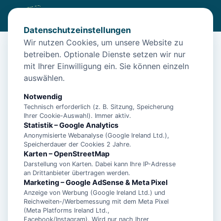
Datenschutzeinstellungen
Wir nutzen Cookies, um unsere Website zu
betreiben. Optionale Dienste setzen wir nur
Start
/
Unterkünfte
/
Norden
/
Norden: Unterkunft Helga
mit Ihrer Einwilligung ein. Sie können einzeln
Norden: Unterkunft Helga
auswählen.
26506 Norden
Notwendig
Technisch erforderlich (z. B. Sitzung, Speicherung
Ihrer Cookie-Auswahl). Immer aktiv.
Statistik – Google Analytics
Anonymisierte Webanalyse (Google Ireland Ltd.),
Speicherdauer der Cookies 2 Jahre.
Karten – OpenStreetMap
Darstellung von Karten. Dabei kann Ihre IP-Adresse
an Drittanbieter übertragen werden.
Marketing – Google AdSense & Meta Pixel
Anzeige von Werbung (Google Ireland Ltd.) und
Reichweiten-/Werbemessung mit dem Meta Pixel
(Meta Platforms Ireland Ltd.,
Facebook/Instagram). Wird nur nach Ihrer