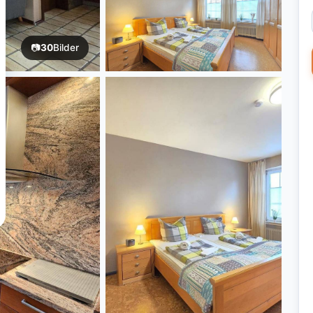
📷
30
Bilder