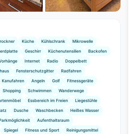
+25 Bilder
rockner
Küche
Kühlschrank
Mikrowelle
erdplatte
Geschirr
Küchenutensilien
Backofen
Vorhänge
Internet
Radio
Doppelbett
haus
Fensterschutzgitter
Radfahren
Kanufahren
Angeln
Golf
Fitnessgeräte
Shopping
Schwimmen
Wanderwege
artenmöbel
Essbereich im Freien
Liegestühle
latz
Dusche
Waschbecken
Heißes Wasser
Parkmöglichkeit
Aufenthaltsraum
Spiegel
Fitness und Sport
Reinigungsmittel