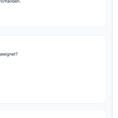
 vorhanden.
geeignet?