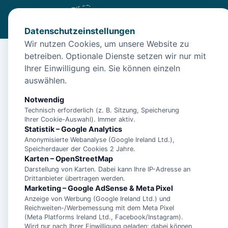
Datenschutzeinstellungen
Wir nutzen Cookies, um unsere Website zu
betreiben. Optionale Dienste setzen wir nur mit
Start
/
Unterkünfte
/
Norden
/
modernen Ferienwohnung Pric
Ihrer Einwilligung ein. Sie können einzeln
modernen Ferienwohnu
auswählen.
26506 Norden
Notwendig
Technisch erforderlich (z. B. Sitzung, Speicherung
Ihrer Cookie-Auswahl). Immer aktiv.
Statistik – Google Analytics
Anonymisierte Webanalyse (Google Ireland Ltd.),
Speicherdauer der Cookies 2 Jahre.
Karten – OpenStreetMap
Darstellung von Karten. Dabei kann Ihre IP-Adresse an
Drittanbieter übertragen werden.
Marketing – Google AdSense & Meta Pixel
Anzeige von Werbung (Google Ireland Ltd.) und
Reichweiten-/Werbemessung mit dem Meta Pixel
(Meta Platforms Ireland Ltd., Facebook/Instagram).
Wird nur nach Ihrer Einwilligung geladen; dabei können