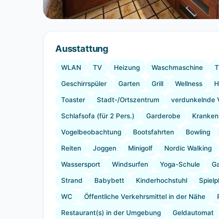
Ausstattung
WLAN
TV
Heizung
Waschmaschine
T
Geschirrspüler
Garten
Grill
Wellness
H
Toaster
Stadt-/Ortszentrum
verdunkelnde 
Schlafsofa (für 2 Pers.)
Garderobe
Kranken
Vogelbeobachtung
Bootsfahrten
Bowling
Reiten
Joggen
Minigolf
Nordic Walking
Wassersport
Windsurfen
Yoga-Schule
G
Strand
Babybett
Kinderhochstuhl
Spielp
WC
Öffentliche Verkehrsmittel in der Nähe
Restaurant(s) in der Umgebung
Geldautomat