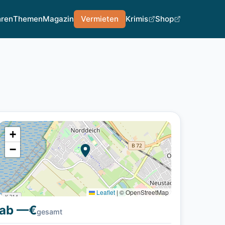
hren
Themen
Magazin
Vermieten
Krimis
Shop
+
−
Leaflet
|
© OpenStreetMap
ab —€
gesamt