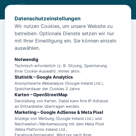
Datenschutzeinstellungen
Wir nutzen Cookies, um unsere Website zu
betreiben. Optionale Dienste setzen wir nur
Start
/
Unterkünfte
/
Norden
/
Ferienwohnung in Norden
mit Ihrer Einwilligung ein. Sie können einzeln
Ferienwohnung in Norden
auswählen.
26506 Norden
Notwendig
Technisch erforderlich (z. B. Sitzung, Speicherung
Ihrer Cookie-Auswahl). Immer aktiv.
Statistik – Google Analytics
Anonymisierte Webanalyse (Google Ireland Ltd.),
Speicherdauer der Cookies 2 Jahre.
Karten – OpenStreetMap
Darstellung von Karten. Dabei kann Ihre IP-Adresse
an Drittanbieter übertragen werden.
Marketing – Google AdSense & Meta Pixel
Anzeige von Werbung (Google Ireland Ltd.) und
Reichweiten-/Werbemessung mit dem Meta Pixel
(Meta Platforms Ireland Ltd.,
Facebook/Instagram). Wird nur nach Ihrer