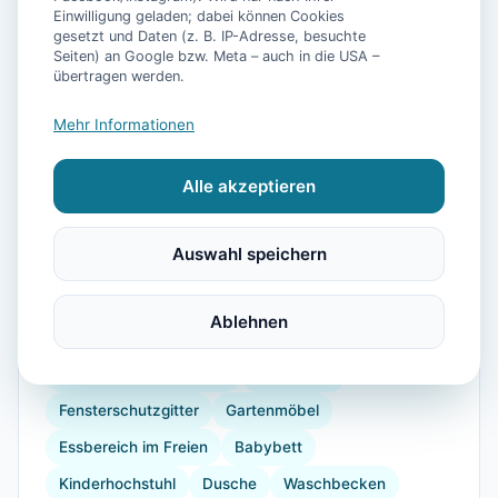
📷
19
Bilder
Einwilligung geladen; dabei können Cookies
gesetzt und Daten (z. B. IP-Adresse, besuchte
Seiten) an Google bzw. Meta – auch in die USA –
übertragen werden.
Ausstattung
Mehr Informationen
WLAN
TV
Heizung
Waschmaschine
Alle akzeptieren
Küche
Kühlschrank
Mikrowelle
Geschirrspüler
Balkon
Kaffeemaschine
Auswahl speichern
Herdplatte
Geschirr
Gefrierfach
Küchenutensilien
Backofen
Toaster
Ablehnen
verdunkelnde Vorhänge
Internet
Doppelbett
Drying rack for clothing
Garderobe
Fensterschutzgitter
Gartenmöbel
Essbereich im Freien
Babybett
Kinderhochstuhl
Dusche
Waschbecken