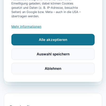
Einwilligung geladen; dabei können Cookies
gesetzt und Daten (z. B. IP-Adresse, besuchte
Seiten) an Google bzw. Meta – auch in die USA –
📷
6
Bilder
übertragen werden.
Mehr Informationen
Ausstattung
Alle akzeptieren
WLAN
Waschmaschine
Mikrowelle
Geschirrspüler
Terrasse
Kaffeemaschine
Auswahl speichern
Toaster
Bügelbrett
Strand
Gesellschaftsspiele
Föhn
Parkmöglichkeit
Ablehnen
Raucherbereiche vorhanden