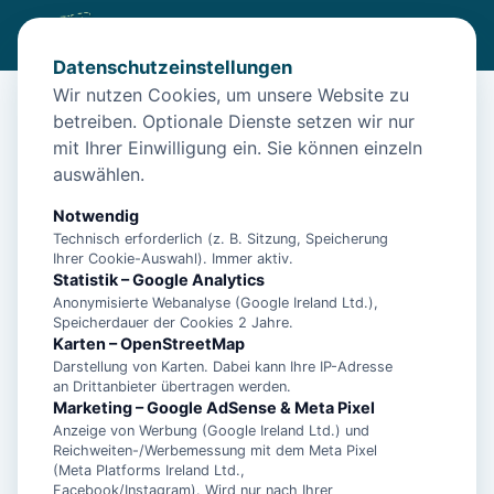
Datenschutzeinstellungen
Wir nutzen Cookies, um unsere Website zu
betreiben. Optionale Dienste setzen wir nur
Start
/
Unterkünfte
/
Norden
/
Apartment K?stenoase Norddeich Erholung in – Norden
mit Ihrer Einwilligung ein. Sie können einzeln
auswählen.
Apartment K?stenoase Norddeich
Erholung in – Norden
Notwendig
Technisch erforderlich (z. B. Sitzung, Speicherung
26506 Norden
Ihrer Cookie-Auswahl). Immer aktiv.
Statistik – Google Analytics
Anonymisierte Webanalyse (Google Ireland Ltd.),
Speicherdauer der Cookies 2 Jahre.
Karten – OpenStreetMap
Darstellung von Karten. Dabei kann Ihre IP-Adresse
an Drittanbieter übertragen werden.
Marketing – Google AdSense & Meta Pixel
Anzeige von Werbung (Google Ireland Ltd.) und
Reichweiten-/Werbemessung mit dem Meta Pixel
(Meta Platforms Ireland Ltd.,
Facebook/Instagram). Wird nur nach Ihrer