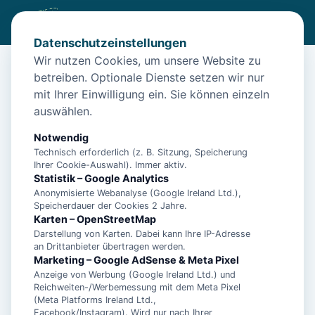
Datenschutzeinstellungen
Wir nutzen Cookies, um unsere Website zu
betreiben. Optionale Dienste setzen wir nur
Start
/
Unterkünfte
/
Norden
/
Apartment Kluntje Klaus – Norden
mit Ihrer Einwilligung ein. Sie können einzeln
Apartment Kluntje Klaus – Norden
auswählen.
26506 Norden
Notwendig
Technisch erforderlich (z. B. Sitzung, Speicherung
Ihrer Cookie-Auswahl). Immer aktiv.
Statistik – Google Analytics
Anonymisierte Webanalyse (Google Ireland Ltd.),
Speicherdauer der Cookies 2 Jahre.
Karten – OpenStreetMap
Darstellung von Karten. Dabei kann Ihre IP-Adresse
an Drittanbieter übertragen werden.
Marketing – Google AdSense & Meta Pixel
Anzeige von Werbung (Google Ireland Ltd.) und
Reichweiten-/Werbemessung mit dem Meta Pixel
(Meta Platforms Ireland Ltd.,
Facebook/Instagram). Wird nur nach Ihrer