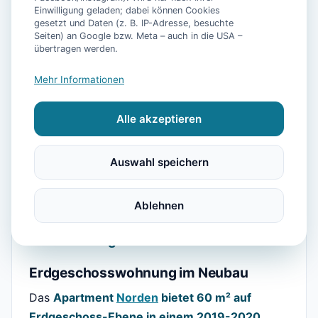
📷
11
Bilder
Einwilligung geladen; dabei können Cookies
gesetzt und Daten (z. B. IP-Adresse, besuchte
Seiten) an Google bzw. Meta – auch in die USA –
übertragen werden.
Ausstattung
Mehr Informationen
WLAN
Geschirrspüler
Kaffeemaschine
Alle akzeptieren
Toaster
Föhn
Parkmöglichkeit
Raucherbereiche vorhanden
Auswahl speichern
Ablehnen
Beschreibung
Erdgeschosswohnung im Neubau
Das
Apartment
Norden
bietet 60 m² auf
Erdgeschoss-Ebene in einem 2019-2020