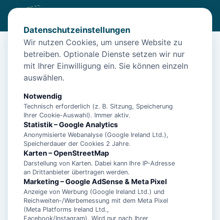
Datenschutzeinstellungen
Wir nutzen Cookies, um unsere Website zu
betreiben. Optionale Dienste setzen wir nur
Start
/
Unterkünfte
/
Norden
/
Norden: Apartment Landblick 0
mit Ihrer Einwilligung ein. Sie können einzeln
Norden: Apartment Landblick 0
auswählen.
26506 Norden
Notwendig
Technisch erforderlich (z. B. Sitzung, Speicherung
Ihrer Cookie-Auswahl). Immer aktiv.
Statistik – Google Analytics
Anonymisierte Webanalyse (Google Ireland Ltd.),
Speicherdauer der Cookies 2 Jahre.
Karten – OpenStreetMap
Darstellung von Karten. Dabei kann Ihre IP-Adresse
an Drittanbieter übertragen werden.
Marketing – Google AdSense & Meta Pixel
Anzeige von Werbung (Google Ireland Ltd.) und
Reichweiten-/Werbemessung mit dem Meta Pixel
(Meta Platforms Ireland Ltd.,
Facebook/Instagram). Wird nur nach Ihrer