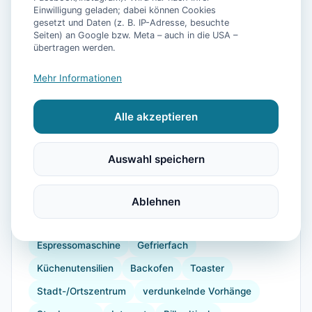
Einwilligung geladen; dabei können Cookies
gesetzt und Daten (z. B. IP-Adresse, besuchte
Seiten) an Google bzw. Meta – auch in die USA –
📷
14
Bilder
übertragen werden.
Mehr Informationen
Ausstattung
Alle akzeptieren
WLAN
TV
Heizung
Waschmaschine
Trockner
Küche
Kühlschrank
Mikrowelle
Auswahl speichern
Geschirrspüler
Terrasse
Grill
Wellness
Wellnessbereich
Wellnessbehandlungen
Ablehnen
Kaffeemaschine
Herdplatte
Geschirr
Espressomaschine
Gefrierfach
Küchenutensilien
Backofen
Toaster
Stadt-/Ortszentrum
verdunkelnde Vorhänge