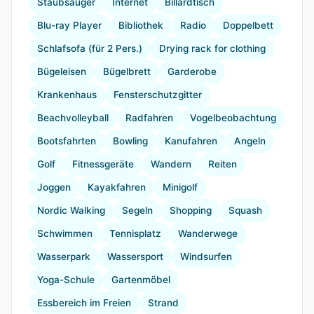
Staubsauger
Internet
Billardtisch
Blu-ray Player
Bibliothek
Radio
Doppelbett
Schlafsofa (für 2 Pers.)
Drying rack for clothing
Bügeleisen
Bügelbrett
Garderobe
Krankenhaus
Fensterschutzgitter
Beachvolleyball
Radfahren
Vogelbeobachtung
Bootsfahrten
Bowling
Kanufahren
Angeln
Golf
Fitnessgeräte
Wandern
Reiten
Joggen
Kayakfahren
Minigolf
Nordic Walking
Segeln
Shopping
Squash
Schwimmen
Tennisplatz
Wanderwege
Wasserpark
Wassersport
Windsurfen
Yoga-Schule
Gartenmöbel
Essbereich im Freien
Strand