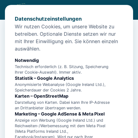
Datenschutzeinstellungen
Wir nutzen Cookies, um unsere Website zu
betreiben. Optionale Dienste setzen wir nur
Start
/
Unterkünfte
/
Norden
/
Moderne EG-Wohnung für 6 Pers. – Norden
mit Ihrer Einwilligung ein. Sie können einzeln
auswählen.
Moderne EG-Wohnung für 6 Pers. –
Norden
Notwendig
Technisch erforderlich (z. B. Sitzung, Speicherung
26506 Norden
Ihrer Cookie-Auswahl). Immer aktiv.
Statistik – Google Analytics
Anonymisierte Webanalyse (Google Ireland Ltd.),
Speicherdauer der Cookies 2 Jahre.
Karten – OpenStreetMap
Darstellung von Karten. Dabei kann Ihre IP-Adresse
an Drittanbieter übertragen werden.
Marketing – Google AdSense & Meta Pixel
Anzeige von Werbung (Google Ireland Ltd.) und
Reichweiten-/Werbemessung mit dem Meta Pixel
(Meta Platforms Ireland Ltd.,
Facebook/Instagram). Wird nur nach Ihrer