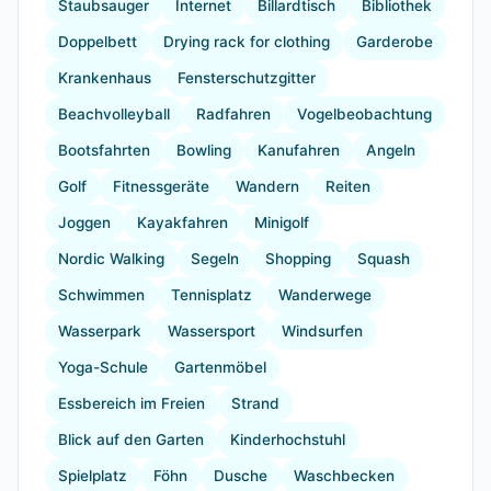
Staubsauger
Internet
Billardtisch
Bibliothek
Doppelbett
Drying rack for clothing
Garderobe
Krankenhaus
Fensterschutzgitter
Beachvolleyball
Radfahren
Vogelbeobachtung
Bootsfahrten
Bowling
Kanufahren
Angeln
Golf
Fitnessgeräte
Wandern
Reiten
Joggen
Kayakfahren
Minigolf
Nordic Walking
Segeln
Shopping
Squash
Schwimmen
Tennisplatz
Wanderwege
Wasserpark
Wassersport
Windsurfen
Yoga-Schule
Gartenmöbel
Essbereich im Freien
Strand
Blick auf den Garten
Kinderhochstuhl
Spielplatz
Föhn
Dusche
Waschbecken