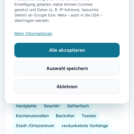
Einwilligung geladen; dabei können Cookies
gesetzt und Daten (z. B. IP-Adresse, besuchte
Seiten) an Google bzw. Meta – auch in die USA –
übertragen werden.
📷
28
Bilder
Mehr Informationen
Alle akzeptieren
Ausstattung
WLAN
TV
Waschmaschine
Küche
Auswahl speichern
Kühlschrank
Mikrowelle
Geschirrspüler
Terrasse
Garten
Ablehnen
Wellness
Wellnessbereich
Wellnessbehandlungen
Kaffeemaschine
Herdplatte
Geschirr
Gefrierfach
Küchenutensilien
Backofen
Toaster
Stadt-/Ortszentrum
verdunkelnde Vorhänge