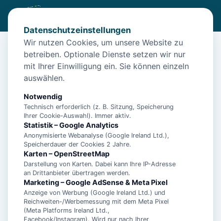
Datenschutzeinstellungen
Wir nutzen Cookies, um unsere Website zu
betreiben. Optionale Dienste setzen wir nur
Start
/
Unterkünfte
/
Norden
/
Modernes Ferienhaus Norden – Hunde willkommen
mit Ihrer Einwilligung ein. Sie können einzeln
auswählen.
Modernes Ferienhaus Norden –
Hunde willkommen
Notwendig
Technisch erforderlich (z. B. Sitzung, Speicherung
26506 Norden
Ihrer Cookie-Auswahl). Immer aktiv.
Statistik – Google Analytics
Anonymisierte Webanalyse (Google Ireland Ltd.),
Speicherdauer der Cookies 2 Jahre.
Karten – OpenStreetMap
Darstellung von Karten. Dabei kann Ihre IP-Adresse
an Drittanbieter übertragen werden.
Marketing – Google AdSense & Meta Pixel
Anzeige von Werbung (Google Ireland Ltd.) und
Reichweiten-/Werbemessung mit dem Meta Pixel
(Meta Platforms Ireland Ltd.,
Facebook/Instagram). Wird nur nach Ihrer