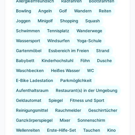
Allergikerfreundlich
Radfahren
Bootsfahrten
Bowling
Angeln
Golf
Wandern
Reiten
Joggen
Minigolf
Shopping
Squash
Schwimmen
Tennisplatz
Wanderwege
Wassersport
Windsurfen
Yoga-Schule
Gartenmöbel
Essbereich im Freien
Strand
Babybett
Kinderhochstuhl
Föhn
Dusche
Waschbecken
Heißes Wasser
WC
E-Bike Ladestation
Parkmöglichkeit
Aufenthaltsraum
Restaurant(s) in der Umgebung
Geldautomat
Spiegel
Fitness und Sport
Reinigungsmittel
Rauchmelder
Geschirrtücher
Ganzkörperspiegel
Mixer
Sonnenschirm
Wellenreiten
Erste-Hilfe-Set
Tauchen
Kino