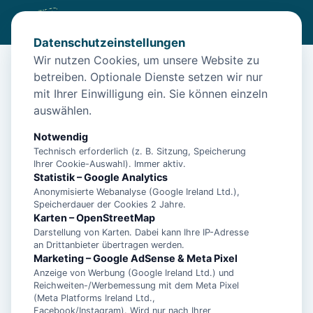
Datenschutzeinstellungen
Wir nutzen Cookies, um unsere Website zu
betreiben. Optionale Dienste setzen wir nur
Start
/
Unterkünfte
/
Norden
/
Norden: Apartment Möwennest (7/1) – Luxus pur in
mit Ihrer Einwilligung ein. Sie können einzeln
auswählen.
Norden: Apartment Möwennest
(7/1) – Luxus pur in
Notwendig
Technisch erforderlich (z. B. Sitzung, Speicherung
26506 Norden
Ihrer Cookie-Auswahl). Immer aktiv.
Statistik – Google Analytics
Anonymisierte Webanalyse (Google Ireland Ltd.),
Speicherdauer der Cookies 2 Jahre.
Karten – OpenStreetMap
Darstellung von Karten. Dabei kann Ihre IP-Adresse
an Drittanbieter übertragen werden.
Marketing – Google AdSense & Meta Pixel
Anzeige von Werbung (Google Ireland Ltd.) und
Reichweiten-/Werbemessung mit dem Meta Pixel
(Meta Platforms Ireland Ltd.,
Facebook/Instagram). Wird nur nach Ihrer