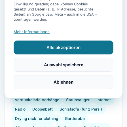
Einwilligung geladen; dabei können Cookies
gesetzt und Daten (z. B. IP-Adresse, besuchte
Seiten) an Google bzw. Meta – auch in die USA –
📷
20
Bilder
übertragen werden.
Mehr Informationen
Ausstattung
Alle akzeptieren
WLAN
TV
Heizung
Küche
Kühlschrank
Mikrowelle
Geschirrspüler
Terrasse
Garten
Auswahl speichern
Wellness
Kaffeemaschine
Herdplatte
Geschirr
Espressomaschine
Gefrierfach
Ablehnen
Küchenutensilien
Backofen
Toaster
verdunkelnde Vorhänge
Staubsauger
Internet
Radio
Doppelbett
Schlafsofa (für 2 Pers.)
Drying rack for clothing
Garderobe