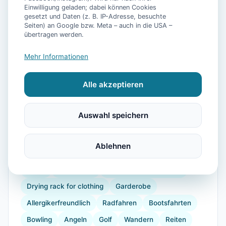
📷
18
Bilder
Einwilligung geladen; dabei können Cookies
gesetzt und Daten (z. B. IP-Adresse, besuchte
Seiten) an Google bzw. Meta – auch in die USA –
übertragen werden.
Ausstattung
Mehr Informationen
WLAN
TV
Heizung
Küche
Kühlschrank
Alle akzeptieren
Mikrowelle
Geschirrspüler
Terrasse
Wellness
Kaffeemaschine
Herdplatte
Auswahl speichern
Geschirr
Espressomaschine
Gefrierfach
Küchenutensilien
Backofen
Toaster
Ablehnen
verdunkelnde Vorhänge
Staubsauger
Internet
Radio
Doppelbett
Schlafsofa (für 2 Pers.)
Drying rack for clothing
Garderobe
Allergikerfreundlich
Radfahren
Bootsfahrten
Bowling
Angeln
Golf
Wandern
Reiten