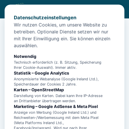
Datenschutzeinstellungen
Wir nutzen Cookies, um unsere Website zu
betreiben. Optionale Dienste setzen wir nur
Start
/
Unterkünfte
/
Norden
/
Nordstern (5/1) für 4 Pers. – Norden
mit Ihrer Einwilligung ein. Sie können einzeln
Nordstern (5/1) für 4 Pers. – Norden
auswählen.
26506 Norden
Notwendig
Technisch erforderlich (z. B. Sitzung, Speicherung
Ihrer Cookie-Auswahl). Immer aktiv.
Statistik – Google Analytics
Anonymisierte Webanalyse (Google Ireland Ltd.),
Speicherdauer der Cookies 2 Jahre.
Karten – OpenStreetMap
Darstellung von Karten. Dabei kann Ihre IP-Adresse
an Drittanbieter übertragen werden.
Marketing – Google AdSense & Meta Pixel
Anzeige von Werbung (Google Ireland Ltd.) und
Reichweiten-/Werbemessung mit dem Meta Pixel
(Meta Platforms Ireland Ltd.,
Facebook/Instagram). Wird nur nach Ihrer