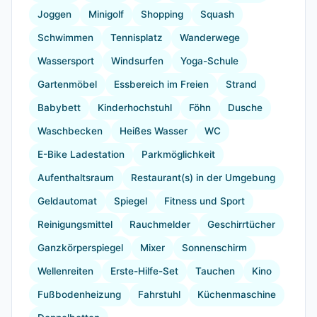
Joggen
Minigolf
Shopping
Squash
Schwimmen
Tennisplatz
Wanderwege
Wassersport
Windsurfen
Yoga-Schule
Gartenmöbel
Essbereich im Freien
Strand
Babybett
Kinderhochstuhl
Föhn
Dusche
Waschbecken
Heißes Wasser
WC
E-Bike Ladestation
Parkmöglichkeit
Aufenthaltsraum
Restaurant(s) in der Umgebung
Geldautomat
Spiegel
Fitness und Sport
Reinigungsmittel
Rauchmelder
Geschirrtücher
Ganzkörperspiegel
Mixer
Sonnenschirm
Wellenreiten
Erste-Hilfe-Set
Tauchen
Kino
Fußbodenheizung
Fahrstuhl
Küchenmaschine