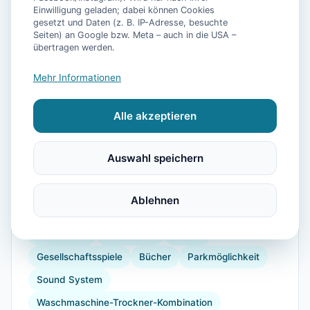
Einwilligung geladen; dabei können Cookies
gesetzt und Daten (z. B. IP-Adresse, besuchte
📷
8
Bilder
Seiten) an Google bzw. Meta – auch in die USA –
übertragen werden.
Mehr Informationen
Ausstattung
Alle akzeptieren
WLAN
TV
Heizung
Kühlschrank
Mikrowelle
Terrasse
Garten
Auswahl speichern
Wellnessbehandlungen
Kaffeemaschine
Herdplatte
Küchenutensilien
Backofen
Ablehnen
Toaster
Bügelbrett
Angeln
Golf
Reiten
Tennisplatz
Windsurfen
Strand
Gesellschaftsspiele
Bücher
Parkmöglichkeit
Sound System
Waschmaschine-Trockner-Kombination