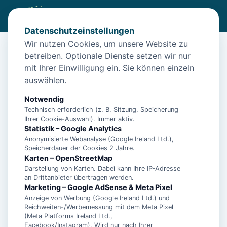
Datenschutzeinstellungen
Wir nutzen Cookies, um unsere Website zu
betreiben. Optionale Dienste setzen wir nur
Start
/
Unterkünfte
/
Norden
/
Regina I Norden – Deichblick
mit Ihrer Einwilligung ein. Sie können einzeln
Regina I Norden – Deichblick
auswählen.
26506 Norden
Notwendig
Technisch erforderlich (z. B. Sitzung, Speicherung
Ihrer Cookie-Auswahl). Immer aktiv.
Statistik – Google Analytics
Anonymisierte Webanalyse (Google Ireland Ltd.),
Speicherdauer der Cookies 2 Jahre.
Karten – OpenStreetMap
Darstellung von Karten. Dabei kann Ihre IP-Adresse
an Drittanbieter übertragen werden.
Marketing – Google AdSense & Meta Pixel
Anzeige von Werbung (Google Ireland Ltd.) und
Reichweiten-/Werbemessung mit dem Meta Pixel
(Meta Platforms Ireland Ltd.,
Facebook/Instagram). Wird nur nach Ihrer