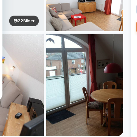
📷
22
Bilder