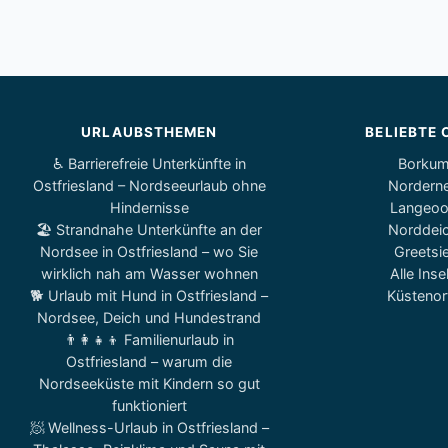
URLAUBSTHEMEN
BELIEBTE 
♿ Barrierefreie Unterkünfte in
Borku
Ostfriesland – Nordseeurlaub ohne
Nordern
Hindernisse
Langeo
🏖️ Strandnahe Unterkünfte an der
Norddei
Nordsee in Ostfriesland – wo Sie
Greetsie
wirklich nah am Wasser wohnen
Alle Inse
🐕 Urlaub mit Hund in Ostfriesland –
Küstenor
Nordsee, Deich und Hundestrand
👨‍👩‍👧‍👦 Familienurlaub in
Ostfriesland – warum die
Nordseeküste mit Kindern so gut
funktioniert
🧖 Wellness-Urlaub in Ostfriesland –