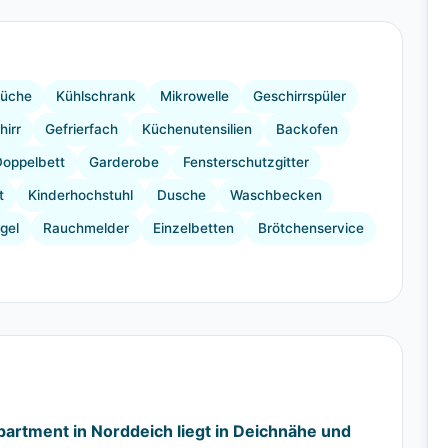
+17 Bilder
üche
Kühlschrank
Mikrowelle
Geschirrspüler
hirr
Gefrierfach
Küchenutensilien
Backofen
Doppelbett
Garderobe
Fensterschutzgitter
t
Kinderhochstuhl
Dusche
Waschbecken
gel
Rauchmelder
Einzelbetten
Brötchenservice
artment in Norddeich liegt in Deichnähe und