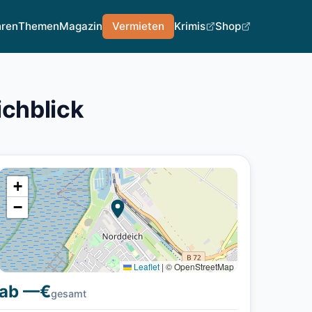
hren
Themen
Magazin
Vermieten
Krimis
Shop
chblick
+
−
Leaflet
|
© OpenStreetMap
ab —€
gesamt