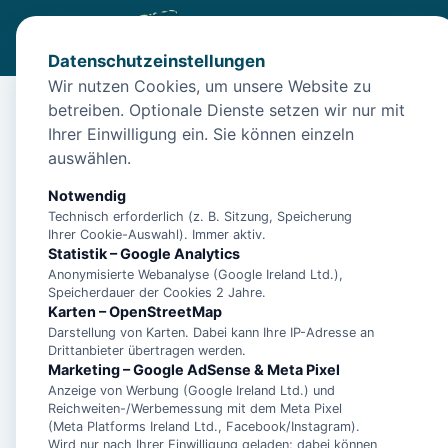
Datenschutzeinstellungen
Wir nutzen Cookies, um unsere Website zu
betreiben. Optionale Dienste setzen wir nur mit
Start
/
Unterkünfte
/
Norden
/
Schöne Ferienwohnung (60qm)
Ihrer Einwilligung ein. Sie können einzeln
Schöne Ferienwohnung
auswählen.
26506 Norden
Notwendig
Technisch erforderlich (z. B. Sitzung, Speicherung
Ihrer Cookie-Auswahl). Immer aktiv.
Statistik – Google Analytics
Anonymisierte Webanalyse (Google Ireland Ltd.),
Speicherdauer der Cookies 2 Jahre.
Karten – OpenStreetMap
Darstellung von Karten. Dabei kann Ihre IP-Adresse an
Drittanbieter übertragen werden.
Marketing – Google AdSense & Meta Pixel
Anzeige von Werbung (Google Ireland Ltd.) und
Reichweiten-/Werbemessung mit dem Meta Pixel
(Meta Platforms Ireland Ltd., Facebook/Instagram).
Wird nur nach Ihrer Einwilligung geladen; dabei können