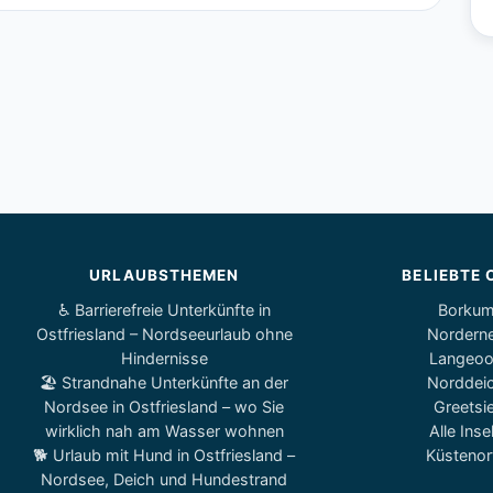
URLAUBSTHEMEN
BELIEBTE 
♿ Barrierefreie Unterkünfte in
Borku
Ostfriesland – Nordseeurlaub ohne
Nordern
Hindernisse
Langeo
🏖️ Strandnahe Unterkünfte an der
Norddei
Nordsee in Ostfriesland – wo Sie
Greetsie
wirklich nah am Wasser wohnen
Alle Inse
🐕 Urlaub mit Hund in Ostfriesland –
Küstenor
Nordsee, Deich und Hundestrand