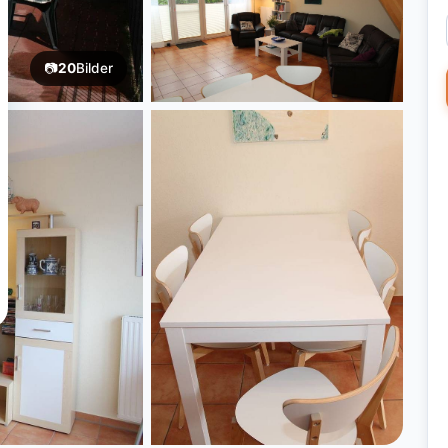
📷
20
Bilder