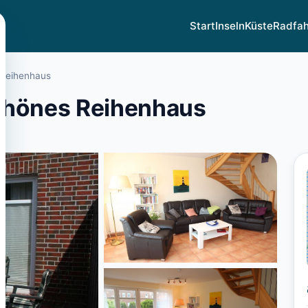
Start
Inseln
Küste
Radfa
 Reihenhaus
chönes Reihenhaus