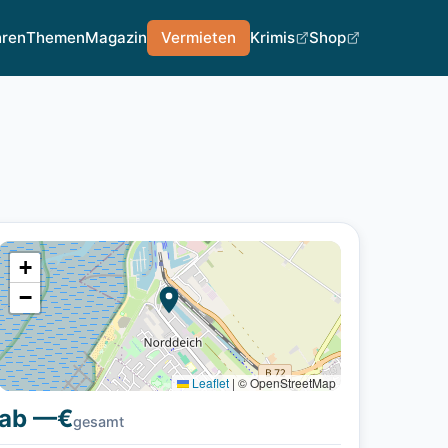
hren
Themen
Magazin
Vermieten
Krimis
Shop
+
−
Leaflet
|
© OpenStreetMap
ab —€
gesamt