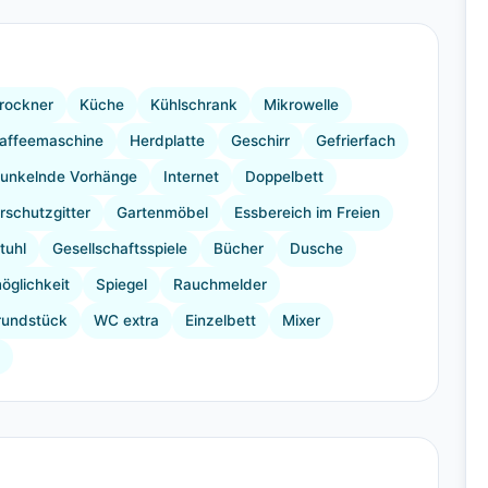
+15 Bilder
rockner
Küche
Kühlschrank
Mikrowelle
affeemaschine
Herdplatte
Geschirr
Gefrierfach
unkelnde Vorhänge
Internet
Doppelbett
rschutzgitter
Gartenmöbel
Essbereich im Freien
tuhl
Gesellschaftsspiele
Bücher
Dusche
öglichkeit
Spiegel
Rauchmelder
rundstück
WC extra
Einzelbett
Mixer