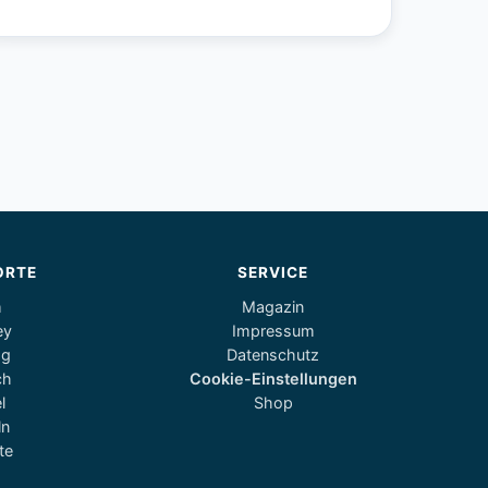
ORTE
SERVICE
m
Magazin
ey
Impressum
og
Datenschutz
ch
Cookie-Einstellungen
l
Shop
ln
te