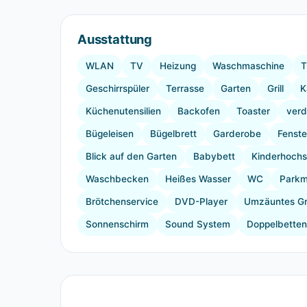
Ausstattung
WLAN
TV
Heizung
Waschmaschine
T
Geschirrspüler
Terrasse
Garten
Grill
K
Küchenutensilien
Backofen
Toaster
verd
Bügeleisen
Bügelbrett
Garderobe
Fenste
Blick auf den Garten
Babybett
Kinderhochs
Waschbecken
Heißes Wasser
WC
Parkm
Brötchenservice
DVD-Player
Umzäuntes G
Sonnenschirm
Sound System
Doppelbetten