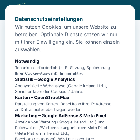
Datenschutzeinstellungen
Wir nutzen Cookies, um unsere Website zu
betreiben. Optionale Dienste setzen wir nur
Start
/
Unterkünfte
/
Norden
/
Silbermöwe by Interhome Norden – Nordsee-Urlaub in Norden
mit Ihrer Einwilligung ein. Sie können einzeln
auswählen.
Silbermöwe by Interhome Norden –
Nordsee-Urlaub in Norden
Notwendig
Technisch erforderlich (z. B. Sitzung, Speicherung
26506 Norden
Ihrer Cookie-Auswahl). Immer aktiv.
Statistik – Google Analytics
Anonymisierte Webanalyse (Google Ireland Ltd.),
Speicherdauer der Cookies 2 Jahre.
Karten – OpenStreetMap
Darstellung von Karten. Dabei kann Ihre IP-Adresse
an Drittanbieter übertragen werden.
Marketing – Google AdSense & Meta Pixel
Anzeige von Werbung (Google Ireland Ltd.) und
Reichweiten-/Werbemessung mit dem Meta Pixel
(Meta Platforms Ireland Ltd.,
Facebook/Instagram). Wird nur nach Ihrer