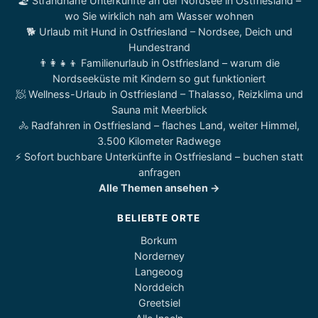
🏖️ Strandnahe Unterkünfte an der Nordsee in Ostfriesland –
wo Sie wirklich nah am Wasser wohnen
🐕 Urlaub mit Hund in Ostfriesland – Nordsee, Deich und
Hundestrand
👨‍👩‍👧‍👦 Familienurlaub in Ostfriesland – warum die
Nordseeküste mit Kindern so gut funktioniert
🧖 Wellness-Urlaub in Ostfriesland – Thalasso, Reizklima und
Sauna mit Meerblick
🚴 Radfahren in Ostfriesland – flaches Land, weiter Himmel,
3.500 Kilometer Radwege
⚡ Sofort buchbare Unterkünfte in Ostfriesland – buchen statt
anfragen
Alle Themen ansehen →
BELIEBTE ORTE
Borkum
Norderney
Langeoog
Norddeich
Greetsiel