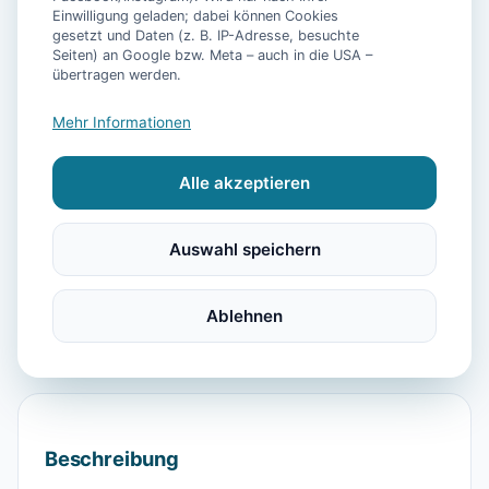
Einwilligung geladen; dabei können Cookies
gesetzt und Daten (z. B. IP-Adresse, besuchte
Seiten) an Google bzw. Meta – auch in die USA –
📷
13
Bilder
übertragen werden.
Mehr Informationen
Ausstattung
Alle akzeptieren
WLAN
Heizung
Kühlschrank
Mikrowelle
Balkon
Küchenutensilien
Backofen
Auswahl speichern
Stadt-/Ortszentrum
Wandern
Reiten
Segeln
Strand
Parkmöglichkeit
Kabel-TV
Ablehnen
Beschreibung