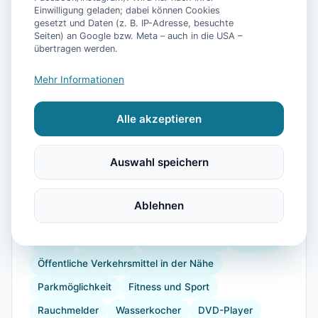
Einwilligung geladen; dabei können Cookies
gesetzt und Daten (z. B. IP-Adresse, besuchte
📷
48
Bilder
Seiten) an Google bzw. Meta – auch in die USA –
übertragen werden.
Mehr Informationen
Ausstattung
Alle akzeptieren
WLAN
TV
Heizung
Küche
Kühlschrank
Mikrowelle
Geschirrspüler
Terrasse
Garten
Auswahl speichern
Kaffeemaschine
Herdplatte
Backofen
Toaster
Internet
Bügeleisen
Radfahren
Ablehnen
Golf
Wandern
Reiten
Segeln
Tennisplatz
Strand
Babybett
Kinderhochstuhl
Dusche
Öffentliche Verkehrsmittel in der Nähe
Parkmöglichkeit
Fitness und Sport
Rauchmelder
Wasserkocher
DVD-Player