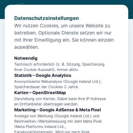
Datenschutzeinstellungen
Wir nutzen Cookies, um unsere Website zu
betreiben. Optionale Dienste setzen wir nur
Start
/
Unterkünfte
/
Norden
/
Norden: Unterkunft Storchennest
mit Ihrer Einwilligung ein. Sie können einzeln
Norden: Unterkunft Storchennest
auswählen.
26506 Norden
Notwendig
Technisch erforderlich (z. B. Sitzung, Speicherung
Ihrer Cookie-Auswahl). Immer aktiv.
Statistik – Google Analytics
Anonymisierte Webanalyse (Google Ireland Ltd.),
Speicherdauer der Cookies 2 Jahre.
Karten – OpenStreetMap
Darstellung von Karten. Dabei kann Ihre IP-Adresse
an Drittanbieter übertragen werden.
Marketing – Google AdSense & Meta Pixel
Anzeige von Werbung (Google Ireland Ltd.) und
Reichweiten-/Werbemessung mit dem Meta Pixel
(Meta Platforms Ireland Ltd.,
Facebook/Instagram). Wird nur nach Ihrer