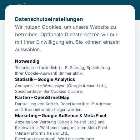
Datenschutzeinstellungen
Wir nutzen Cookies, um unsere Website zu
betreiben. Optionale Dienste setzen wir nur
Start
/
Unterkünfte
/
Norden
/
Unterkunft Strand fußläufig erreichbar – Norden
mit Ihrer Einwilligung ein. Sie können einzeln
auswählen.
Unterkunft Strand fußläufig
erreichbar – Norden
Notwendig
Technisch erforderlich (z. B. Sitzung, Speicherung
26506 Norden
Ihrer Cookie-Auswahl). Immer aktiv.
Statistik – Google Analytics
Anonymisierte Webanalyse (Google Ireland Ltd.),
Speicherdauer der Cookies 2 Jahre.
Karten – OpenStreetMap
Darstellung von Karten. Dabei kann Ihre IP-Adresse
an Drittanbieter übertragen werden.
Marketing – Google AdSense & Meta Pixel
Anzeige von Werbung (Google Ireland Ltd.) und
Reichweiten-/Werbemessung mit dem Meta Pixel
(Meta Platforms Ireland Ltd.,
Facebook/Instagram). Wird nur nach Ihrer