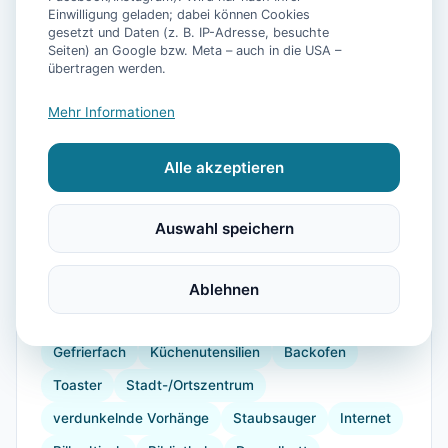
Einwilligung geladen; dabei können Cookies
gesetzt und Daten (z. B. IP-Adresse, besuchte
Seiten) an Google bzw. Meta – auch in die USA –
📷
14
Bilder
übertragen werden.
Mehr Informationen
Ausstattung
Alle akzeptieren
WLAN
TV
Heizung
Waschmaschine
Küche
Kühlschrank
Mikrowelle
Auswahl speichern
Geschirrspüler
Terrasse
Garten
Wellness
Wellnessbereich
Wellnessbehandlungen
Ablehnen
Kaffeemaschine
Herdplatte
Geschirr
Gefrierfach
Küchenutensilien
Backofen
Toaster
Stadt-/Ortszentrum
verdunkelnde Vorhänge
Staubsauger
Internet