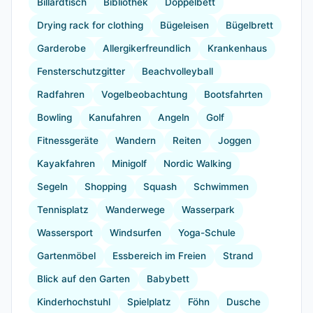
Billardtisch
Bibliothek
Doppelbett
Drying rack for clothing
Bügeleisen
Bügelbrett
Garderobe
Allergikerfreundlich
Krankenhaus
Fensterschutzgitter
Beachvolleyball
Radfahren
Vogelbeobachtung
Bootsfahrten
Bowling
Kanufahren
Angeln
Golf
Fitnessgeräte
Wandern
Reiten
Joggen
Kayakfahren
Minigolf
Nordic Walking
Segeln
Shopping
Squash
Schwimmen
Tennisplatz
Wanderwege
Wasserpark
Wassersport
Windsurfen
Yoga-Schule
Gartenmöbel
Essbereich im Freien
Strand
Blick auf den Garten
Babybett
Kinderhochstuhl
Spielplatz
Föhn
Dusche