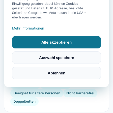
📷
13
Bilder
Einwilligung geladen; dabei können Cookies
gesetzt und Daten (z. B. IP-Adresse, besuchte
Seiten) an Google bzw. Meta – auch in die USA –
übertragen werden.
Ausstattung
Mehr Informationen
WLAN
TV
Kühlschrank
Geschirrspüler
Alle akzeptieren
Terrasse
Garten
Kaffeemaschine
Herdplatte
Gefrierfach
Backofen
Toaster
Auswahl speichern
Doppelbett
Bootsfahrten
Segeln
Gartenmöbel
Föhn
Dusche
Parkmöglichkeit
Ablehnen
im Erdgeschoss gelegen
Kochnische
Sound System
Fahrradgarage
Geeignet für ältere Personen
Nicht barrierefrei
Doppelbetten