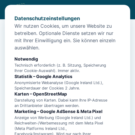
Datenschutzeinstellungen
Wir nutzen Cookies, um unsere Website zu
betreiben. Optionale Dienste setzen wir nur
Start
/
Unterkünfte
/
Norden
/
Apartment Strandkorb – Norden
mit Ihrer Einwilligung ein. Sie können einzeln
Apartment Strandkorb – Norden
auswählen.
26506 Norden
Notwendig
Technisch erforderlich (z. B. Sitzung, Speicherung
Ihrer Cookie-Auswahl). Immer aktiv.
Statistik – Google Analytics
Anonymisierte Webanalyse (Google Ireland Ltd.),
Speicherdauer der Cookies 2 Jahre.
Karten – OpenStreetMap
Darstellung von Karten. Dabei kann Ihre IP-Adresse
an Drittanbieter übertragen werden.
Marketing – Google AdSense & Meta Pixel
Anzeige von Werbung (Google Ireland Ltd.) und
Reichweiten-/Werbemessung mit dem Meta Pixel
(Meta Platforms Ireland Ltd.,
Facebook/Instagram). Wird nur nach Ihrer