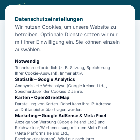
Datenschutzeinstellungen
Wir nutzen Cookies, um unsere Website zu
betreiben. Optionale Dienste setzen wir nur
Start
/
Unterkünfte
/
Norden
/
Norden: Strandnahe Ferienwohnung in
mit Ihrer Einwilligung ein. Sie können einzeln
auswählen.
Norden: Strandnahe
Ferienwohnung in
Notwendig
Technisch erforderlich (z. B. Sitzung, Speicherung
26506 Norden
Ihrer Cookie-Auswahl). Immer aktiv.
Statistik – Google Analytics
Anonymisierte Webanalyse (Google Ireland Ltd.),
Speicherdauer der Cookies 2 Jahre.
Karten – OpenStreetMap
Darstellung von Karten. Dabei kann Ihre IP-Adresse
an Drittanbieter übertragen werden.
Marketing – Google AdSense & Meta Pixel
Anzeige von Werbung (Google Ireland Ltd.) und
Reichweiten-/Werbemessung mit dem Meta Pixel
(Meta Platforms Ireland Ltd.,
Facebook/Instagram). Wird nur nach Ihrer