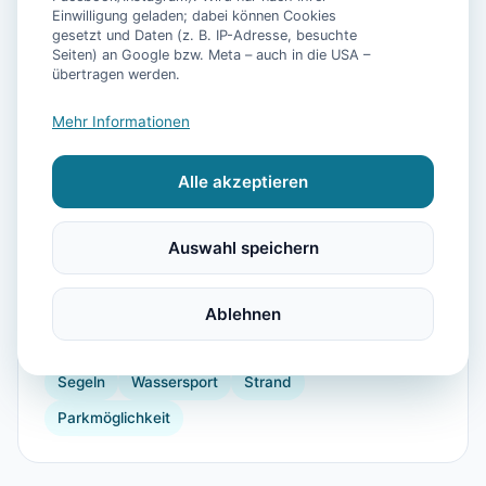
Einwilligung geladen; dabei können Cookies
gesetzt und Daten (z. B. IP-Adresse, besuchte
Seiten) an Google bzw. Meta – auch in die USA –
📷
6
Bilder
übertragen werden.
Mehr Informationen
Ausstattung
Alle akzeptieren
WLAN
TV
Heizung
Kühlschrank
Mikrowelle
Garten
Wellnessbehandlungen
Auswahl speichern
Kaffeemaschine
Herdplatte
Küchenutensilien
Toaster
Krankenhaus
Vogelbeobachtung
Ablehnen
Angeln
Fitnessgeräte
Wandern
Reiten
Segeln
Wassersport
Strand
Parkmöglichkeit