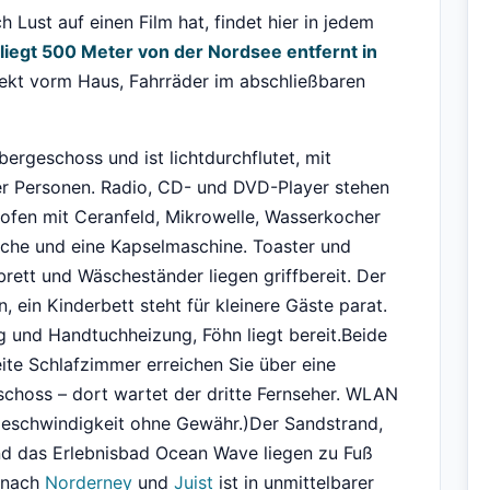
Lust auf einen Film hat, findet hier in jedem
liegt 500 Meter von der Nordsee entfernt in
rekt vorm Haus, Fahrräder im abschließbaren
ergeschoss und ist lichtdurchflutet, mit
er Personen. Radio, CD- und DVD-Player stehen
ckofen mit Ceranfeld, Mikrowelle, Wasserkocher
sche und eine Kapselmaschine. Toaster und
rett und Wäscheständer liegen griffbereit. Der
 ein Kinderbett steht für kleinere Gäste parat.
 und Handtuchheizung, Föhn liegt bereit.Beide
te Schlafzimmer erreichen Sie über eine
choss – dort wartet der dritte Fernseher. WLAN
 (Geschwindigkeit ohne Gewähr.)Der Sandstrand,
d das Erlebnisbad Ocean Wave liegen zu Fuß
n nach
Norderney
und
Juist
ist in unmittelbarer