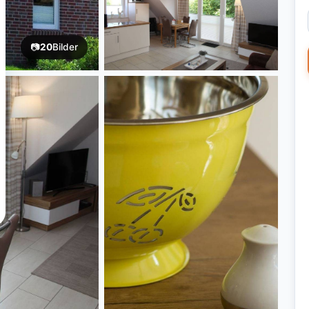
📷
20
Bilder