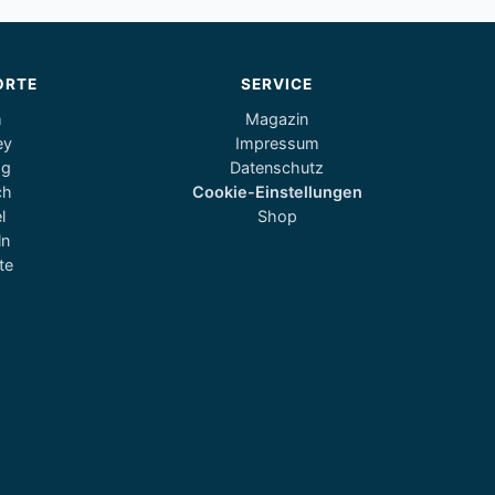
ORTE
SERVICE
m
Magazin
ey
Impressum
og
Datenschutz
ch
Cookie-Einstellungen
l
Shop
ln
te