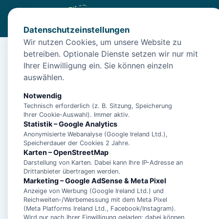
Datenschutzeinstellungen
Wir nutzen Cookies, um unsere Website zu
betreiben. Optionale Dienste setzen wir nur mit
Start
/
Unterkünfte
/
Norden
/
Nordsee-Urlaub in Norden: W
Ihrer Einwilligung ein. Sie können einzeln
Nordsee-Urlaub in No
auswählen.
26506 Norden
Notwendig
Technisch erforderlich (z. B. Sitzung, Speicherung
Ihrer Cookie-Auswahl). Immer aktiv.
Statistik – Google Analytics
Anonymisierte Webanalyse (Google Ireland Ltd.),
Speicherdauer der Cookies 2 Jahre.
Karten – OpenStreetMap
Darstellung von Karten. Dabei kann Ihre IP-Adresse an
Drittanbieter übertragen werden.
Marketing – Google AdSense & Meta Pixel
Anzeige von Werbung (Google Ireland Ltd.) und
Reichweiten-/Werbemessung mit dem Meta Pixel
(Meta Platforms Ireland Ltd., Facebook/Instagram).
Wird nur nach Ihrer Einwilligung geladen; dabei können