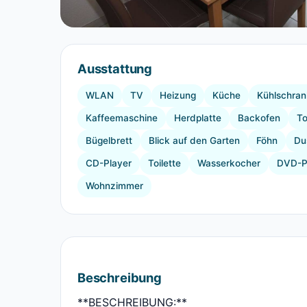
Ausstattung
WLAN
TV
Heizung
Küche
Kühlschran
Kaffeemaschine
Herdplatte
Backofen
To
Bügelbrett
Blick auf den Garten
Föhn
Du
CD-Player
Toilette
Wasserkocher
DVD-P
Wohnzimmer
Beschreibung
**BESCHREIBUNG:**