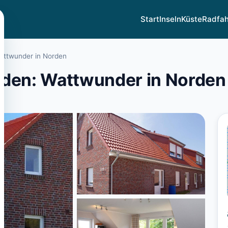
Start
Inseln
Küste
Radfa
attwunder in Norden
rden: Wattwunder in Norden