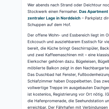
Wer abends nach Strand oder Deichtour noch 
Stockwerk einen Fernseher.
Das Apartment 
zentraler Lage in Norddeich
– Parkplatz di
Schuppen auf dem Hof.
Der offene Wohn- und Essbereich liegt im Ob
Eckcouch und ausziehbarem Esstisch für vi
bereit, die Küche bringt Geschirrspüler, Ba
und zwei Kaffeemaschinen mit – eine klassi
Eierkocher gehören dazu. Bügeleisen, Bügelb
möblierte Balkon zeigt in den Nachbargarten,
Das Duschbad hat Fenster, Fußbodenheizung
Schlafzimmer haben Doppelbetten. Das zwei
vollwertige Treppe im ausgebauten Dachges
ist kostenlos, Registrierung vor Ort nötig.
die Hafenpromenade, die Seehundstation un
erreichbar. Der Fährhafen mit Verbindunge