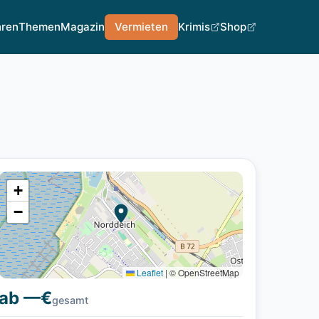
hren
Themen
Magazin
Vermieten
Krimis
Shop
+
−
Leaflet
|
© OpenStreetMap
ab —€
gesamt