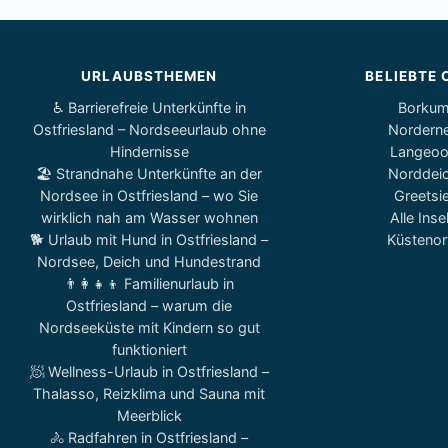
URLAUBSTHEMEN
BELIEBTE 
♿ Barrierefreie Unterkünfte in
Borku
Ostfriesland – Nordseeurlaub ohne
Nordern
Hindernisse
Langeo
🏖️ Strandnahe Unterkünfte an der
Norddei
Nordsee in Ostfriesland – wo Sie
Greetsie
wirklich nah am Wasser wohnen
Alle Inse
🐕 Urlaub mit Hund in Ostfriesland –
Küstenor
Nordsee, Deich und Hundestrand
👨‍👩‍👧‍👦 Familienurlaub in
Ostfriesland – warum die
Nordseeküste mit Kindern so gut
funktioniert
🧖 Wellness-Urlaub in Ostfriesland –
Thalasso, Reizklima und Sauna mit
Meerblick
🚴 Radfahren in Ostfriesland –