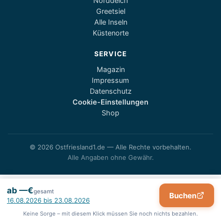
Norddeich
Greetsiel
Alle Inseln
Küstenorte
SERVICE
Magazin
Impressum
Datenschutz
Cookie-Einstellungen
Shop
© 2026 Ostfriesland1.de — Alle Rechte vorbehalten.
Alle Angaben ohne Gewähr.
ab —€
gesamt
Buchen
Keine Sorge – mit diesem Klick müssen Sie noch nichts bezahlen.