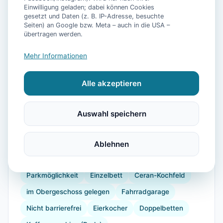
Einwilligung geladen; dabei können Cookies
gesetzt und Daten (z. B. IP-Adresse, besuchte
Seiten) an Google bzw. Meta – auch in die USA –
📷
25
Bilder
übertragen werden.
Mehr Informationen
Ausstattung
Alle akzeptieren
WLAN
TV
Waschmaschine
Küche
Kühlschrank
Mikrowelle
Geschirrspüler
Auswahl speichern
Terrasse
Kaffeemaschine
Herdplatte
Gefrierfach
Backofen
Toaster
Doppelbett
Ablehnen
Gartenmöbel
Kinderhochstuhl
Föhn
Dusche
Parkmöglichkeit
Einzelbett
Ceran-Kochfeld
im Obergeschoss gelegen
Fahrradgarage
Nicht barrierefrei
Eierkocher
Doppelbetten