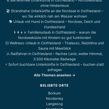
♿ Barrierefreie Unterkünfte in Ostfriesland – Nordseeurlaub
ohne Hindernisse
🏖️ Strandnahe Unterkünfte an der Nordsee in Ostfriesland –
wo Sie wirklich nah am Wasser wohnen
🐕 Urlaub mit Hund in Ostfriesland – Nordsee, Deich und
Hundestrand
👨‍👩‍👧‍👦 Familienurlaub in Ostfriesland – warum die
Nordseeküste mit Kindern so gut funktioniert
🧖 Wellness-Urlaub in Ostfriesland – Thalasso, Reizklima und
Sauna mit Meerblick
🚴 Radfahren in Ostfriesland – flaches Land, weiter Himmel,
3.500 Kilometer Radwege
⚡ Sofort buchbare Unterkünfte in Ostfriesland – buchen statt
anfragen
Alle Themen ansehen →
BELIEBTE ORTE
Borkum
Norderney
Langeoog