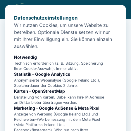
Datenschutzeinstellungen
Wir nutzen Cookies, um unsere Website zu
betreiben. Optionale Dienste setzen wir nur
Start
/
Unterkünfte
/
Norden
/
Barrierefrei: Ferienhaus Lucy in Norden
mit Ihrer Einwilligung ein. Sie können einzeln
auswählen.
Barrierefrei: Ferienhaus Lucy in
Norden
Notwendig
Technisch erforderlich (z. B. Sitzung, Speicherung
26506 Norden
Ihrer Cookie-Auswahl). Immer aktiv.
Statistik – Google Analytics
Anonymisierte Webanalyse (Google Ireland Ltd.),
Speicherdauer der Cookies 2 Jahre.
Karten – OpenStreetMap
Darstellung von Karten. Dabei kann Ihre IP-Adresse
an Drittanbieter übertragen werden.
Marketing – Google AdSense & Meta Pixel
Anzeige von Werbung (Google Ireland Ltd.) und
Reichweiten-/Werbemessung mit dem Meta Pixel
(Meta Platforms Ireland Ltd.,
Facebook/Instagram). Wird nur nach Ihrer