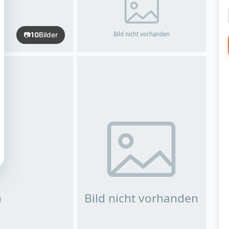
📷
10
Bilder