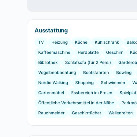
Ausstattung
TV
Heizung
Küche
Kühlschrank
Balk
Kaffeemaschine
Herdplatte
Geschirr
Küc
Bibliothek
Schlafsofa (für 2 Pers.)
Gardero
Vogelbeobachtung
Bootsfahrten
Bowling
Nordic Walking
Shopping
Schwimmen
W
Gartenmöbel
Essbereich im Freien
Spielplat
Öffentliche Verkehrsmittel in der Nähe
Parkmög
Rauchmelder
Geschirrtücher
Wellenreiten