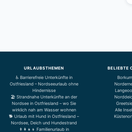
URLAUBSTHEMEN
BELIEBTE 
♿ Barrierefreie Unterkünfte in
Borku
Ostfriesland – Nordseeurlaub ohne
Nordern
Hindernisse
Langeo
🏖️ Strandnahe Unterkünfte an der
Norddei
Nordsee in Ostfriesland – wo Sie
Greetsie
wirklich nah am Wasser wohnen
Alle Inse
🐕 Urlaub mit Hund in Ostfriesland –
Küstenor
Nordsee, Deich und Hundestrand
👨‍👩‍👧‍👦 Familienurlaub in