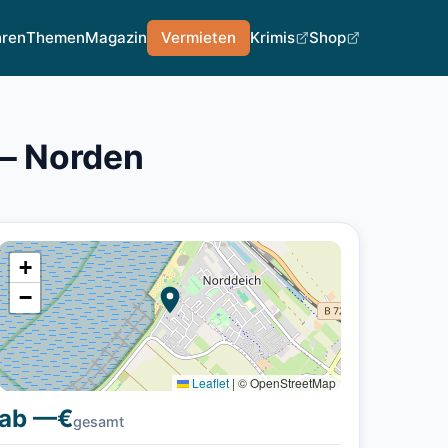
hren
Themen
Magazin
Vermieten
Krimis
Shop
 – Norden
+
−
Leaflet
|
© OpenStreetMap
ab —€
gesamt