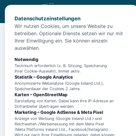
Datenschutzeinstellungen
Wir nutzen Cookies, um unsere Website zu
betreiben. Optionale Dienste setzen wir nur mit
Start
/
Unterkünfte
/
Norden
/
Appartement Deich 14/Deichk
Ihrer Einwilligung ein. Sie können einzeln
Appartement Deich 14/
auswählen.
26506 Norden
Notwendig
Technisch erforderlich (z. B. Sitzung, Speicherung
Ihrer Cookie-Auswahl). Immer aktiv.
Statistik – Google Analytics
Anonymisierte Webanalyse (Google Ireland Ltd.),
Speicherdauer der Cookies 2 Jahre.
Karten – OpenStreetMap
Darstellung von Karten. Dabei kann Ihre IP-Adresse an
Drittanbieter übertragen werden.
Marketing – Google AdSense & Meta Pixel
Anzeige von Werbung (Google Ireland Ltd.) und
Reichweiten-/Werbemessung mit dem Meta Pixel
(Meta Platforms Ireland Ltd., Facebook/Instagram).
Wird nur nach Ihrer Einwilligung geladen; dabei können