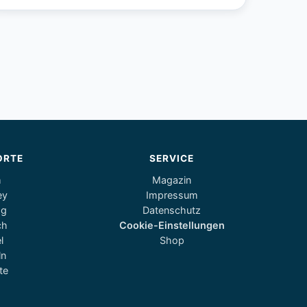
ORTE
SERVICE
m
Magazin
ey
Impressum
og
Datenschutz
ch
Cookie-Einstellungen
l
Shop
ln
te