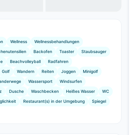
+5 Bilder
on
Wellness
Wellnessbehandlungen
henutensilien
Backofen
Toaster
Staubsauger
be
Beachvolleyball
Radfahren
Golf
Wandern
Reiten
Joggen
Minigolf
anderwege
Wassersport
Windsurfen
z
Dusche
Waschbecken
Heißes Wasser
WC
lichkeit
Restaurant(s) in der Umgebung
Spiegel