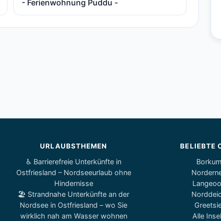
- Ferienwohnung Puddu -
URLAUBSTHEMEN
BELIEBTE 
♿ Barrierefreie Unterkünfte in
Borku
Ostfriesland – Nordseeurlaub ohne
Nordern
Hindernisse
Langeo
🏖️ Strandnahe Unterkünfte an der
Norddei
Nordsee in Ostfriesland – wo Sie
Greetsie
wirklich nah am Wasser wohnen
Alle Inse