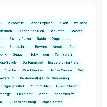
+16 Bilder
k
Mikrowelle
Geschirrspüler
Balkon
Wellness
rierfach
Küchenutensilien
Backofen
Toaster
net
Blu-ray Player
Radio
Doppelbett
en
Bootsfahrten
Bowling
Angeln
Golf
ping
Squash
Schwimmen
Tennisplatz
oga-Schule
Gartenmöbel
Essbereich im Freien
Dusche
Waschbecken
Heißes Wasser
WC
haltsraum
Restaurant(s) in der Umgebung
Reinigungsmittel
Rauchmelder
Geschirrtücher
spiegel
Einzelbett
Mixer
Sonnenschirm
no
Fußbodenheizung
Doppelbetten