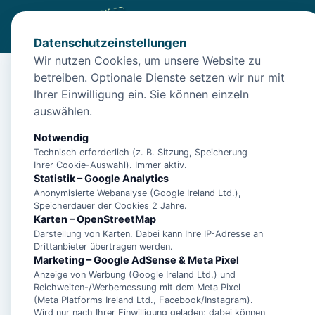
Datenschutzeinstellungen
Wir nutzen Cookies, um unsere Website zu
betreiben. Optionale Dienste setzen wir nur mit
Start
/
Unterkünfte
/
Norden
/
Apartment Austernperle – No
Ihrer Einwilligung ein. Sie können einzeln
Apartment Austernper
auswählen.
26506 Norden
Notwendig
Technisch erforderlich (z. B. Sitzung, Speicherung
Ihrer Cookie-Auswahl). Immer aktiv.
Statistik – Google Analytics
Anonymisierte Webanalyse (Google Ireland Ltd.),
Speicherdauer der Cookies 2 Jahre.
Karten – OpenStreetMap
Darstellung von Karten. Dabei kann Ihre IP-Adresse an
Drittanbieter übertragen werden.
Marketing – Google AdSense & Meta Pixel
Anzeige von Werbung (Google Ireland Ltd.) und
Reichweiten-/Werbemessung mit dem Meta Pixel
(Meta Platforms Ireland Ltd., Facebook/Instagram).
Wird nur nach Ihrer Einwilligung geladen; dabei können