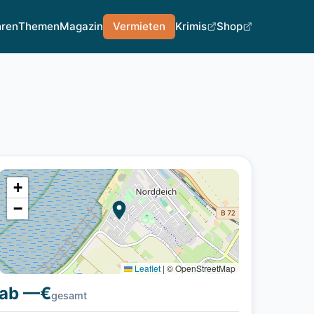
hren
Themen
Magazin
Vermieten
Krimis
Shop
+
−
Leaflet
|
© OpenStreetMap
ab —€
gesamt