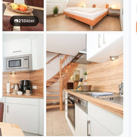
📷
21
Bilder