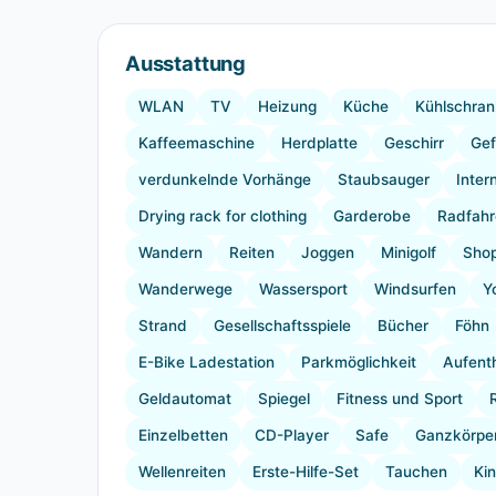
Ausstattung
WLAN
TV
Heizung
Küche
Kühlschran
Kaffeemaschine
Herdplatte
Geschirr
Gef
verdunkelnde Vorhänge
Staubsauger
Inter
Drying rack for clothing
Garderobe
Radfahr
Wandern
Reiten
Joggen
Minigolf
Shop
Wanderwege
Wassersport
Windsurfen
Y
Strand
Gesellschaftsspiele
Bücher
Föhn
E-Bike Ladestation
Parkmöglichkeit
Aufent
Geldautomat
Spiegel
Fitness und Sport
Einzelbetten
CD-Player
Safe
Ganzkörper
Wellenreiten
Erste-Hilfe-Set
Tauchen
Ki