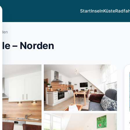
Start
Inseln
Küste
Radfa
rden
le – Norden