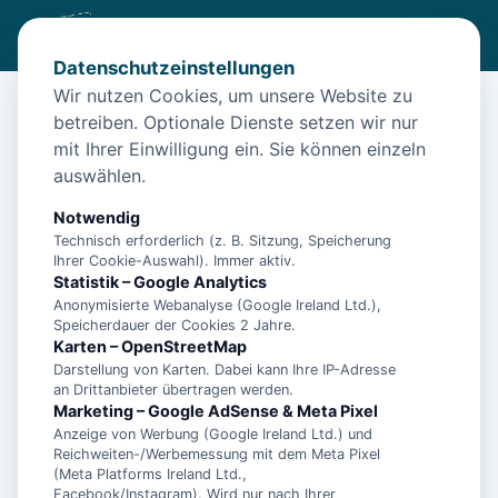
Datenschutzeinstellungen
Wir nutzen Cookies, um unsere Website zu
betreiben. Optionale Dienste setzen wir nur
Start
/
Unterkünfte
/
Baltrum
/
Baltrum-Badestrasse by Interhome Baltrum – Baltrum
mit Ihrer Einwilligung ein. Sie können einzeln
auswählen.
Baltrum-Badestrasse by Interhome
Baltrum – Baltrum
Notwendig
Technisch erforderlich (z. B. Sitzung, Speicherung
26506 Baltrum
Ihrer Cookie-Auswahl). Immer aktiv.
Statistik – Google Analytics
Anonymisierte Webanalyse (Google Ireland Ltd.),
Speicherdauer der Cookies 2 Jahre.
Karten – OpenStreetMap
Darstellung von Karten. Dabei kann Ihre IP-Adresse
an Drittanbieter übertragen werden.
Marketing – Google AdSense & Meta Pixel
Anzeige von Werbung (Google Ireland Ltd.) und
Reichweiten-/Werbemessung mit dem Meta Pixel
(Meta Platforms Ireland Ltd.,
Facebook/Instagram). Wird nur nach Ihrer