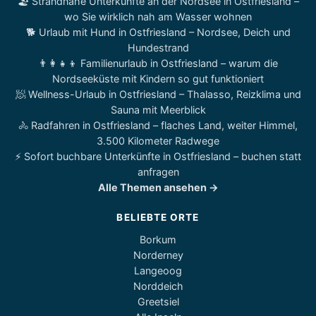
🏖️ Strandnahe Unterkünfte an der Nordsee in Ostfriesland –
wo Sie wirklich nah am Wasser wohnen
🐕 Urlaub mit Hund in Ostfriesland – Nordsee, Deich und
Hundestrand
👨‍👩‍👧‍👦 Familienurlaub in Ostfriesland – warum die
Nordseeküste mit Kindern so gut funktioniert
🧖 Wellness-Urlaub in Ostfriesland – Thalasso, Reizklima und
Sauna mit Meerblick
🚴 Radfahren in Ostfriesland – flaches Land, weiter Himmel,
3.500 Kilometer Radwege
⚡ Sofort buchbare Unterkünfte in Ostfriesland – buchen statt
anfragen
Alle Themen ansehen →
BELIEBTE ORTE
Borkum
Norderney
Langeoog
Norddeich
Greetsiel