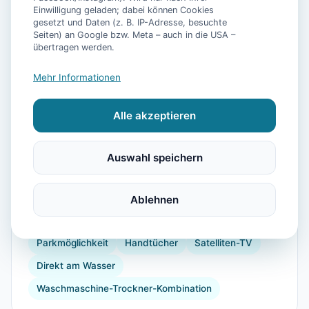
Einwilligung geladen; dabei können Cookies
gesetzt und Daten (z. B. IP-Adresse, besuchte
Seiten) an Google bzw. Meta – auch in die USA –
📷
16
Bilder
übertragen werden.
Mehr Informationen
Ausstattung
Alle akzeptieren
WLAN
Heizung
Kühlschrank
Mikrowelle
Geschirrspüler
Balkon
Küchenutensilien
Auswahl speichern
Backofen
Toaster
Stadt-/Ortszentrum
Wandern
Reiten
Segeln
Tennisplatz
Ablehnen
Gartenmöbel
Strand
Kinderhochstuhl
Parkmöglichkeit
Handtücher
Satelliten-TV
Direkt am Wasser
Waschmaschine-Trockner-Kombination