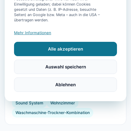
Einwilligung geladen; dabei können Cookies
gesetzt und Daten (z. B. IP-Adresse, besuchte
Seiten) an Google bzw. Meta – auch in die USA –
📷
9
Bilder
übertragen werden.
Mehr Informationen
Ausstattung
Alle akzeptieren
WLAN
TV
Heizung
Kühlschrank
Mikrowelle
Geschirrspüler
Terrasse
Auswahl speichern
Wellnessbehandlungen
Kaffeemaschine
Küchenutensilien
Toaster
Bügelbrett
Ablehnen
Vogelbeobachtung
Golf
Reiten
Windsurfen
Sound System
Wohnzimmer
Waschmaschine-Trockner-Kombination