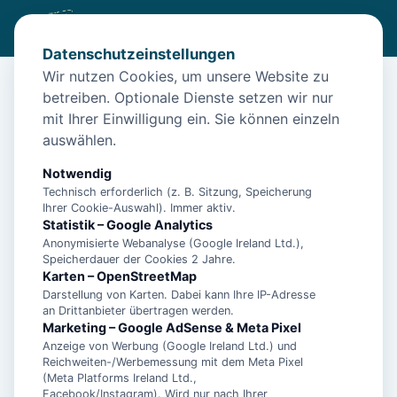
Datenschutzeinstellungen
Wir nutzen Cookies, um unsere Website zu
betreiben. Optionale Dienste setzen wir nur
Start
/
Unterkünfte
/
Norden
/
Bungalow Wattweg 11 Miesmuschel für 4 Pers. – Norden
mit Ihrer Einwilligung ein. Sie können einzeln
auswählen.
Bungalow Wattweg 11 Miesmuschel
für 4 Pers. – Norden
Notwendig
Technisch erforderlich (z. B. Sitzung, Speicherung
26506 Norden
Ihrer Cookie-Auswahl). Immer aktiv.
Statistik – Google Analytics
Anonymisierte Webanalyse (Google Ireland Ltd.),
Speicherdauer der Cookies 2 Jahre.
Karten – OpenStreetMap
Darstellung von Karten. Dabei kann Ihre IP-Adresse
an Drittanbieter übertragen werden.
Marketing – Google AdSense & Meta Pixel
Anzeige von Werbung (Google Ireland Ltd.) und
Reichweiten-/Werbemessung mit dem Meta Pixel
(Meta Platforms Ireland Ltd.,
Facebook/Instagram). Wird nur nach Ihrer