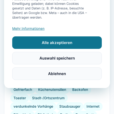
Einwilligung geladen; dabei können Cookies
gesetzt und Daten (z. B. IP-Adresse, besuchte
Seiten) an Google bzw. Meta – auch in die USA –
📷
21
Bilder
übertragen werden.
Mehr Informationen
Ausstattung
Alle akzeptieren
WLAN
TV
Heizung
Waschmaschine
Küche
Kühlschrank
Mikrowelle
Auswahl speichern
Geschirrspüler
Terrasse
Garten
Wellness
Wellnessbereich
Wellnessbehandlungen
Ablehnen
Kaffeemaschine
Herdplatte
Geschirr
Gefrierfach
Küchenutensilien
Backofen
Toaster
Stadt-/Ortszentrum
verdunkelnde Vorhänge
Staubsauger
Internet