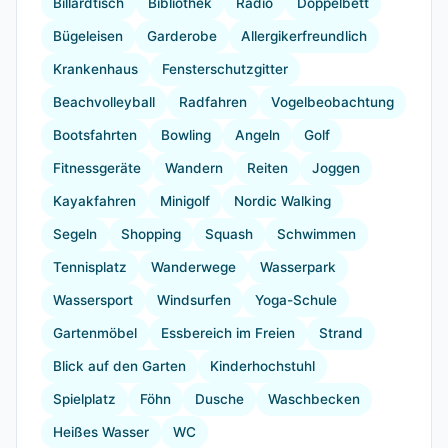
Billardtisch
Bibliothek
Radio
Doppelbett
Bügeleisen
Garderobe
Allergikerfreundlich
Krankenhaus
Fensterschutzgitter
Beachvolleyball
Radfahren
Vogelbeobachtung
Bootsfahrten
Bowling
Angeln
Golf
Fitnessgeräte
Wandern
Reiten
Joggen
Kayakfahren
Minigolf
Nordic Walking
Segeln
Shopping
Squash
Schwimmen
Tennisplatz
Wanderwege
Wasserpark
Wassersport
Windsurfen
Yoga-Schule
Gartenmöbel
Essbereich im Freien
Strand
Blick auf den Garten
Kinderhochstuhl
Spielplatz
Föhn
Dusche
Waschbecken
Heißes Wasser
WC