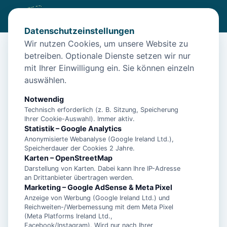
Datenschutzeinstellungen
Wir nutzen Cookies, um unsere Website zu
betreiben. Optionale Dienste setzen wir nur
Start
/
Unterkünfte
/
Norden
/
Exclusiver Nichtraucher-Bungalow in in Norden
mit Ihrer Einwilligung ein. Sie können einzeln
auswählen.
Exclusiver Nichtraucher-Bungalow
in in Norden
Notwendig
Technisch erforderlich (z. B. Sitzung, Speicherung
26506 Norden
Ihrer Cookie-Auswahl). Immer aktiv.
Statistik – Google Analytics
Anonymisierte Webanalyse (Google Ireland Ltd.),
Speicherdauer der Cookies 2 Jahre.
Karten – OpenStreetMap
Darstellung von Karten. Dabei kann Ihre IP-Adresse
an Drittanbieter übertragen werden.
Marketing – Google AdSense & Meta Pixel
Anzeige von Werbung (Google Ireland Ltd.) und
Reichweiten-/Werbemessung mit dem Meta Pixel
(Meta Platforms Ireland Ltd.,
Facebook/Instagram). Wird nur nach Ihrer