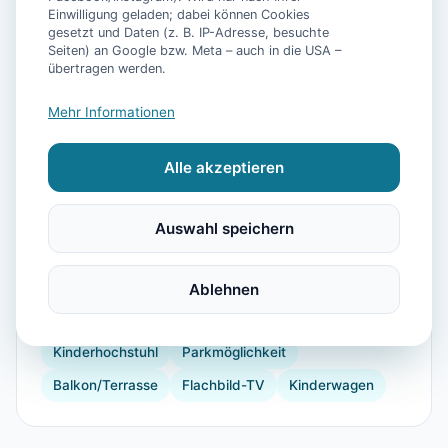
Einwilligung geladen; dabei können Cookies
gesetzt und Daten (z. B. IP-Adresse, besuchte
Seiten) an Google bzw. Meta – auch in die USA –
📷
10
Bilder
übertragen werden.
Mehr Informationen
Ausstattung
Alle akzeptieren
WLAN
Heizung
Waschmaschine
Kühlschrank
Mikrowelle
Geschirrspüler
Auswahl speichern
Terrasse
Garten
Küchenutensilien
Backofen
Toaster
Wandern
Reiten
Ablehnen
Segeln
Gartenmöbel
Strand
Kinderhochstuhl
Parkmöglichkeit
Balkon/Terrasse
Flachbild-TV
Kinderwagen