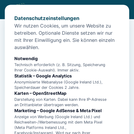
Datenschutzeinstellungen
Wir nutzen Cookies, um unsere Website zu
betreiben. Optionale Dienste setzen wir nur
Start
/
Unterkünfte
/
Norden
/
Norden: Ferienhaus Essen by Interhome
mit Ihrer Einwilligung ein. Sie können einzeln
auswählen.
Norden: Ferienhaus Essen by
Interhome
Notwendig
Technisch erforderlich (z. B. Sitzung, Speicherung
26506 Norden
Ihrer Cookie-Auswahl). Immer aktiv.
Statistik – Google Analytics
Anonymisierte Webanalyse (Google Ireland Ltd.),
Speicherdauer der Cookies 2 Jahre.
Karten – OpenStreetMap
Darstellung von Karten. Dabei kann Ihre IP-Adresse
an Drittanbieter übertragen werden.
Marketing – Google AdSense & Meta Pixel
Anzeige von Werbung (Google Ireland Ltd.) und
Reichweiten-/Werbemessung mit dem Meta Pixel
(Meta Platforms Ireland Ltd.,
Facebook/Instagram). Wird nur nach Ihrer