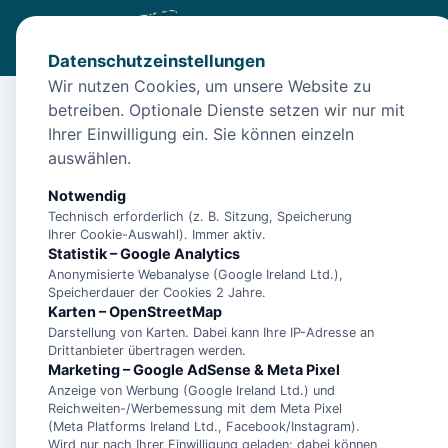
Datenschutzeinstellungen
Wir nutzen Cookies, um unsere Website zu
betreiben. Optionale Dienste setzen wir nur mit
Start
/
Unterkünfte
/
Norden
/
Ferienhaus Wind by Interhome
Ihrer Einwilligung ein. Sie können einzeln
Ferienhaus Wind by In
auswählen.
26506 Norden
Notwendig
Technisch erforderlich (z. B. Sitzung, Speicherung
Ihrer Cookie-Auswahl). Immer aktiv.
Statistik – Google Analytics
Anonymisierte Webanalyse (Google Ireland Ltd.),
Speicherdauer der Cookies 2 Jahre.
Karten – OpenStreetMap
Darstellung von Karten. Dabei kann Ihre IP-Adresse an
Drittanbieter übertragen werden.
Marketing – Google AdSense & Meta Pixel
Anzeige von Werbung (Google Ireland Ltd.) und
Reichweiten-/Werbemessung mit dem Meta Pixel
(Meta Platforms Ireland Ltd., Facebook/Instagram).
Wird nur nach Ihrer Einwilligung geladen; dabei können