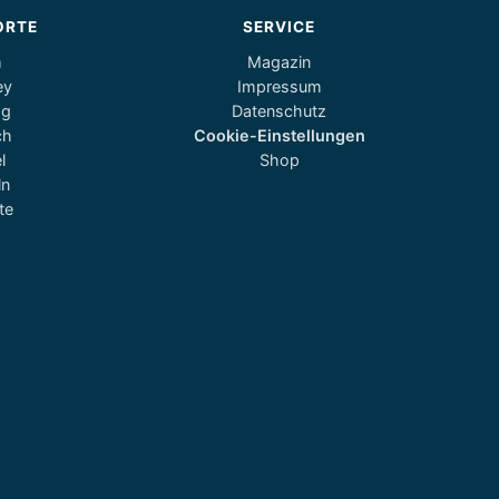
ORTE
SERVICE
m
Magazin
ey
Impressum
og
Datenschutz
ch
Cookie-Einstellungen
l
Shop
ln
te