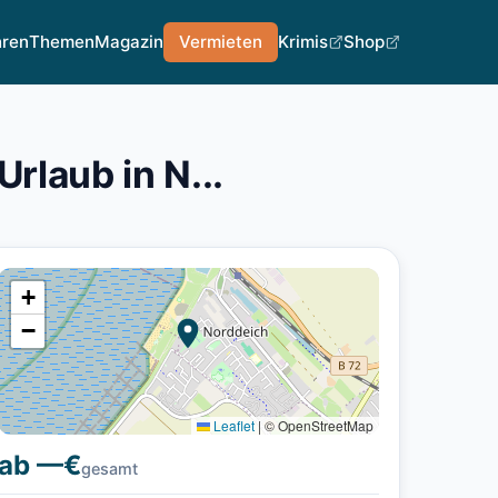
hren
Themen
Magazin
Vermieten
Krimis
Shop
laub in N...
+
−
Leaflet
|
© OpenStreetMap
ab —€
gesamt