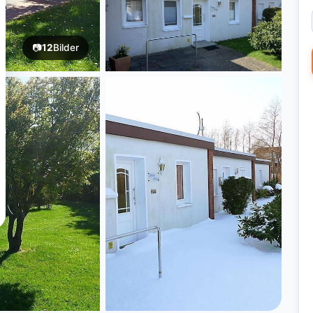
📷
12
Bilder