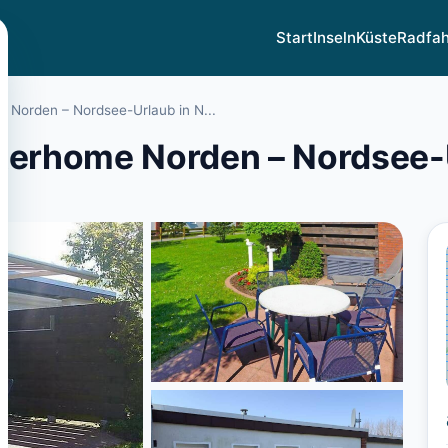
Start
Inseln
Küste
Radfa
 Norden – Nordsee-Urlaub in N...
terhome Norden – Nordsee-Ur