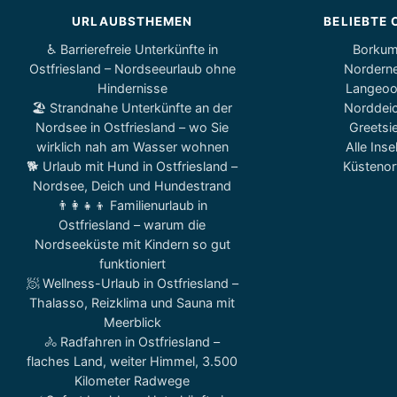
URLAUBSTHEMEN
BELIEBTE 
♿ Barrierefreie Unterkünfte in
Borku
Ostfriesland – Nordseeurlaub ohne
Nordern
Hindernisse
Langeo
🏖️ Strandnahe Unterkünfte an der
Norddei
Nordsee in Ostfriesland – wo Sie
Greetsie
wirklich nah am Wasser wohnen
Alle Inse
🐕 Urlaub mit Hund in Ostfriesland –
Küstenor
Nordsee, Deich und Hundestrand
👨‍👩‍👧‍👦 Familienurlaub in
Ostfriesland – warum die
Nordseeküste mit Kindern so gut
funktioniert
🧖 Wellness-Urlaub in Ostfriesland –
Thalasso, Reizklima und Sauna mit
Meerblick
🚴 Radfahren in Ostfriesland –
flaches Land, weiter Himmel, 3.500
Kilometer Radwege