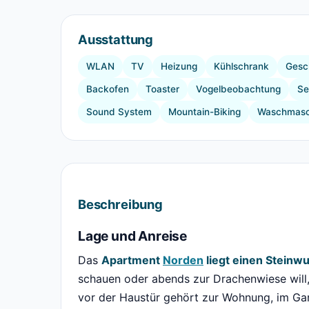
Ausstattung
WLAN
TV
Heizung
Kühlschrank
Gesch
Backofen
Toaster
Vogelbeobachtung
Se
Sound System
Mountain-Biking
Waschmasch
Beschreibung
Lage und Anreise
Das
Apartment
Norden
liegt einen Steinw
schauen oder abends zur Drachenwiese will, 
vor der Haustür gehört zur Wohnung, im Gar