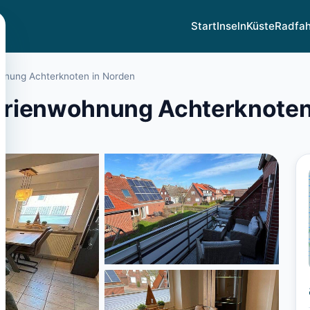
Start
Inseln
Küste
Radfa
hnung Achterknoten in Norden
erienwohnung Achterknoten