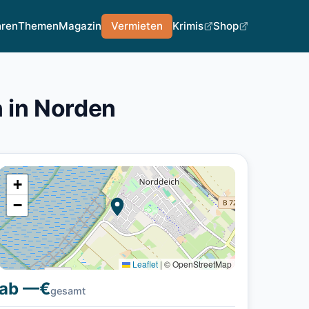
hren
Themen
Magazin
Vermieten
Krimis
Shop
 in Norden
+
−
Leaflet
|
© OpenStreetMap
ab —€
gesamt