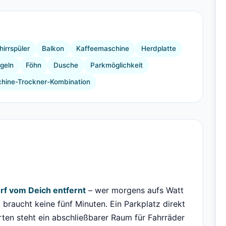
+2 Bilder
irrspüler
Balkon
Kaffeemaschine
Herdplatte
geln
Föhn
Dusche
Parkmöglichkeit
ine-Trockner-Kombination
urf vom Deich entfernt
– wer morgens aufs Watt
braucht keine fünf Minuten. Ein Parkplatz direkt
ten steht ein abschließbarer Raum für Fahrräder