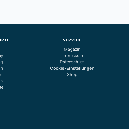
ORTE
SERVICE
m
Magazin
ey
Impressum
og
Datenschutz
ch
Cookie-Einstellungen
l
Shop
ln
te