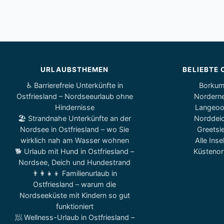
URLAUBSTHEMEN
BELIEBTE 
♿ Barrierefreie Unterkünfte in
Borku
Ostfriesland – Nordseeurlaub ohne
Nordern
Hindernisse
Langeo
🏖️ Strandnahe Unterkünfte an der
Norddei
Nordsee in Ostfriesland – wo Sie
Greetsie
wirklich nah am Wasser wohnen
Alle Inse
🐕 Urlaub mit Hund in Ostfriesland –
Küstenor
Nordsee, Deich und Hundestrand
👨‍👩‍👧‍👦 Familienurlaub in
Ostfriesland – warum die
Nordseeküste mit Kindern so gut
funktioniert
🧖 Wellness-Urlaub in Ostfriesland –