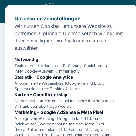
Datenschutzeinstellungen
Wir nutzen Cookies, um unsere Website zu
betreiben. Optionale Dienste setzen wir nur mit
Start
/
Unterkünfte
/
Norden
/
Hunde willkommen: Ferienwo
Ihrer Einwilligung ein. Sie können einzeln
Hunde willkommen: F
auswählen.
26506 Norden
Notwendig
Technisch erforderlich (z. B. Sitzung, Speicherung
Ihrer Cookie-Auswahl). Immer aktiv.
Statistik – Google Analytics
Anonymisierte Webanalyse (Google Ireland Ltd.),
Speicherdauer der Cookies 2 Jahre.
Karten – OpenStreetMap
Darstellung von Karten. Dabei kann Ihre IP-Adresse an
Drittanbieter übertragen werden.
Marketing – Google AdSense & Meta Pixel
Anzeige von Werbung (Google Ireland Ltd.) und
Reichweiten-/Werbemessung mit dem Meta Pixel
(Meta Platforms Ireland Ltd., Facebook/Instagram).
Wird nur nach Ihrer Einwilligung geladen; dabei können