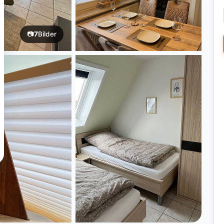
📷
7
Bilder