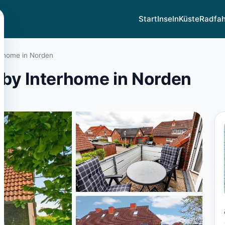
Start
Inseln
Küste
Radfa
erhome in Norden
by Interhome in Norden