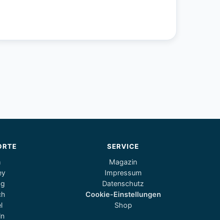
ORTE
SERVICE
m
Magazin
ey
Impressum
og
Datenschutz
ch
Cookie-Einstellungen
l
Shop
ln