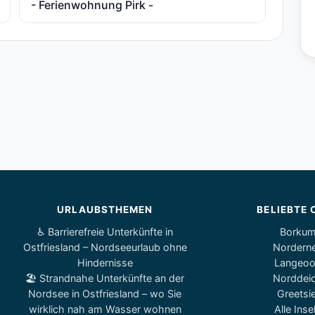
- Ferienwohnung Pirk -
URLAUBSTHEMEN
BELIEBTE 
♿ Barrierefreie Unterkünfte in
Borku
Ostfriesland – Nordseeurlaub ohne
Nordern
Hindernisse
Langeo
🏖️ Strandnahe Unterkünfte an der
Norddei
Nordsee in Ostfriesland – wo Sie
Greetsie
wirklich nah am Wasser wohnen
Alle Inse