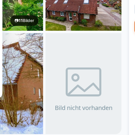
📷
11
Bilder