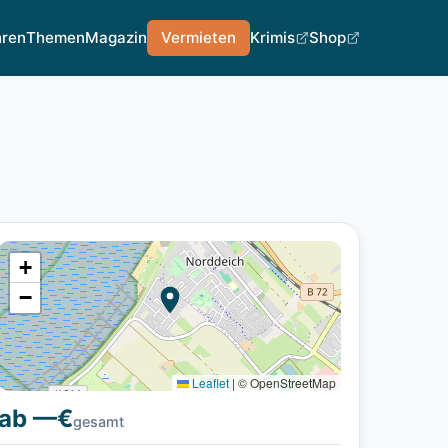
hren
Themen
Magazin
Vermieten
Krimis
Shop
+
−
Leaflet
|
© OpenStreetMap
ab —€
gesamt