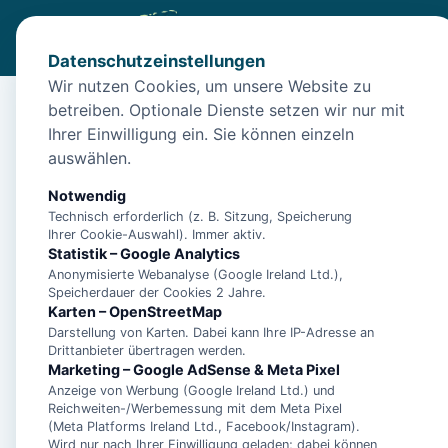
Datenschutzeinstellungen
Wir nutzen Cookies, um unsere Website zu
betreiben. Optionale Dienste setzen wir nur mit
Start
/
Unterkünfte
/
Norden
/
Ferienwohnung Krebs by Int
Ihrer Einwilligung ein. Sie können einzeln
Ferienwohnung Krebs 
auswählen.
26506 Norden
Notwendig
Technisch erforderlich (z. B. Sitzung, Speicherung
Ihrer Cookie-Auswahl). Immer aktiv.
Statistik – Google Analytics
Anonymisierte Webanalyse (Google Ireland Ltd.),
Speicherdauer der Cookies 2 Jahre.
Karten – OpenStreetMap
Darstellung von Karten. Dabei kann Ihre IP-Adresse an
Drittanbieter übertragen werden.
Marketing – Google AdSense & Meta Pixel
Anzeige von Werbung (Google Ireland Ltd.) und
Reichweiten-/Werbemessung mit dem Meta Pixel
(Meta Platforms Ireland Ltd., Facebook/Instagram).
Wird nur nach Ihrer Einwilligung geladen; dabei können