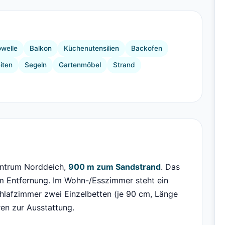
+6 Bilder
owelle
Balkon
Küchenutensilien
Backofen
iten
Segeln
Gartenmöbel
Strand
zentrum Norddeich,
900 m zum Sandstrand
. Das
 m Entfernung. Im Wohn-/Esszimmer steht ein
hlafzimmer zwei Einzelbetten (je 90 cm, Länge
en zur Ausstattung.