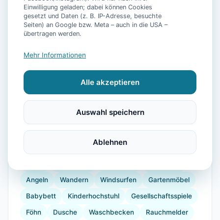
Einwilligung geladen; dabei können Cookies
gesetzt und Daten (z. B. IP-Adresse, besuchte
Seiten) an Google bzw. Meta – auch in die USA –
übertragen werden.
📷
27
Bilder
Mehr Informationen
Ausstattung
Alle akzeptieren
WLAN
TV
Heizung
Waschmaschine
Auswahl speichern
Trockner
Küche
Kühlschrank
Mikrowelle
Geschirrspüler
Garten
Grill
Kaffeemaschine
Ablehnen
Herdplatte
Geschirr
Backofen
Toaster
Radio
Bügeleisen
Bügelbrett
Radfahren
Angeln
Wandern
Windsurfen
Gartenmöbel
Babybett
Kinderhochstuhl
Gesellschaftsspiele
Föhn
Dusche
Waschbecken
Rauchmelder