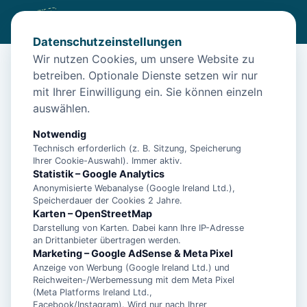
Datenschutzeinstellungen
Wir nutzen Cookies, um unsere Website zu
betreiben. Optionale Dienste setzen wir nur
Start
/
Unterkünfte
/
Norden
/
Ferienwohnung Landegge in Norden
mit Ihrer Einwilligung ein. Sie können einzeln
Ferienwohnung Landegge in
auswählen.
Norden
Notwendig
26506 Norden
Technisch erforderlich (z. B. Sitzung, Speicherung
Ihrer Cookie-Auswahl). Immer aktiv.
Statistik – Google Analytics
Anonymisierte Webanalyse (Google Ireland Ltd.),
Speicherdauer der Cookies 2 Jahre.
Karten – OpenStreetMap
Darstellung von Karten. Dabei kann Ihre IP-Adresse
an Drittanbieter übertragen werden.
Marketing – Google AdSense & Meta Pixel
Anzeige von Werbung (Google Ireland Ltd.) und
Reichweiten-/Werbemessung mit dem Meta Pixel
(Meta Platforms Ireland Ltd.,
Facebook/Instagram). Wird nur nach Ihrer