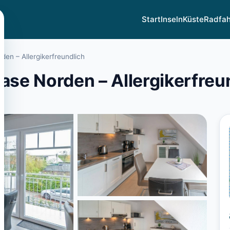
Start
Inseln
Küste
Radfa
en – Allergikerfreundlich
se Norden – Allergikerfreu