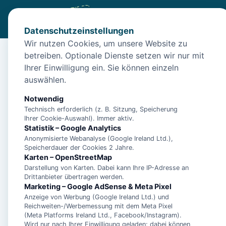
Datenschutzeinstellungen
Wir nutzen Cookies, um unsere Website zu
betreiben. Optionale Dienste setzen wir nur mit
Start
/
Unterkünfte
/
Norden
/
Ferienwohnung Landoase Nord
Ihrer Einwilligung ein. Sie können einzeln
Ferienwohnung Landoa
auswählen.
26506 Norden
Notwendig
Technisch erforderlich (z. B. Sitzung, Speicherung
Ihrer Cookie-Auswahl). Immer aktiv.
Statistik – Google Analytics
Anonymisierte Webanalyse (Google Ireland Ltd.),
Speicherdauer der Cookies 2 Jahre.
Karten – OpenStreetMap
Darstellung von Karten. Dabei kann Ihre IP-Adresse an
Drittanbieter übertragen werden.
Marketing – Google AdSense & Meta Pixel
Anzeige von Werbung (Google Ireland Ltd.) und
Reichweiten-/Werbemessung mit dem Meta Pixel
(Meta Platforms Ireland Ltd., Facebook/Instagram).
Wird nur nach Ihrer Einwilligung geladen; dabei können