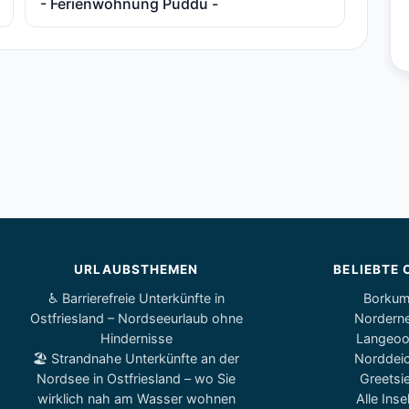
- Ferienwohnung Puddu -
URLAUBSTHEMEN
BELIEBTE 
♿ Barrierefreie Unterkünfte in
Borku
Ostfriesland – Nordseeurlaub ohne
Nordern
Hindernisse
Langeo
🏖️ Strandnahe Unterkünfte an der
Norddei
Nordsee in Ostfriesland – wo Sie
Greetsie
wirklich nah am Wasser wohnen
Alle Inse