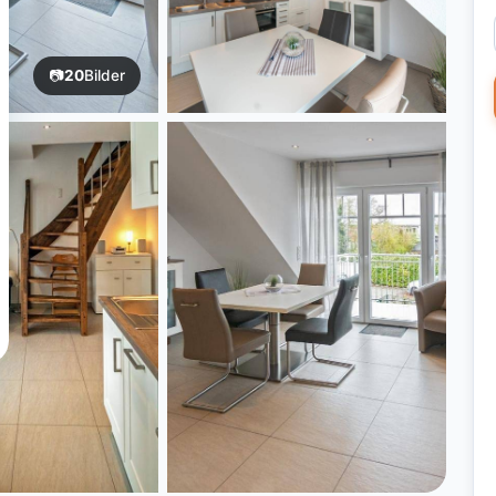
📷
20
Bilder