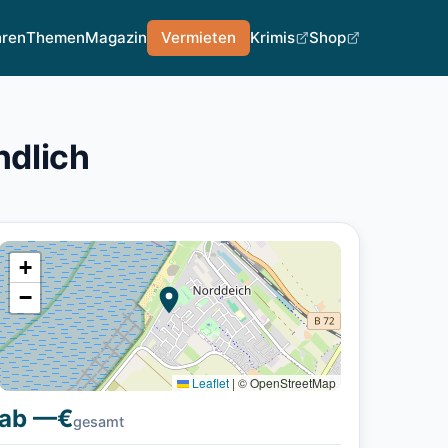
hren
Themen
Magazin
Vermieten
Krimis
Shop
ndlich
+
−
Leaflet
|
© OpenStreetMap
ab —€
gesamt