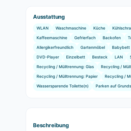
Ausstattung
WLAN
Waschmaschine
Küche
Kühlschr
Kaffeemaschine
Gefrierfach
Backofen
T
Allergikerfreundlich
Gartenmöbel
Babybett
DVD-Player
Einzelbett
Besteck
LAN
Recycling / Mülltrennung: Glas
Recycling / Mül
Recycling / Mülltrennung: Papier
Recycling / Mü
Wassersparende Toilette(n)
Parken auf Grund
Beschreibung