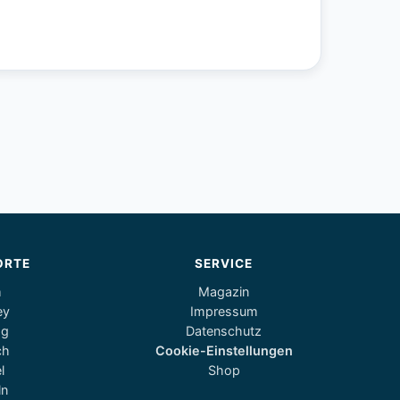
ORTE
SERVICE
m
Magazin
ey
Impressum
og
Datenschutz
ch
Cookie-Einstellungen
l
Shop
ln