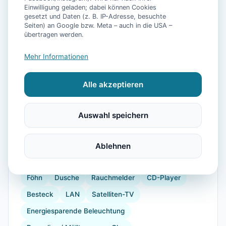
Einwilligung geladen; dabei können Cookies
gesetzt und Daten (z. B. IP-Adresse, besuchte
Seiten) an Google bzw. Meta – auch in die USA –
📷
17
Bilder
übertragen werden.
Mehr Informationen
Ausstattung
Alle akzeptieren
WLAN
Waschmaschine
Küche
Kühlschrank
Geschirrspüler
Balkon
Kaffeemaschine
Auswahl speichern
Gefrierfach
Backofen
Toaster
Internet
Doppelbett
Bügelbrett
Allergikerfreundlich
Ablehnen
Gartenmöbel
Babybett
Kinderhochstuhl
Föhn
Dusche
Rauchmelder
CD-Player
Besteck
LAN
Satelliten-TV
Energiesparende Beleuchtung