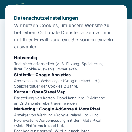
Datenschutzeinstellungen
Wir nutzen Cookies, um unsere Website zu
betreiben. Optionale Dienste setzen wir nur
Start
/
Unterkünfte
/
Norden
/
Ferienwohnung Norddeich Loft in Norden
mit Ihrer Einwilligung ein. Sie können einzeln
auswählen.
Ferienwohnung Norddeich Loft in
Norden
Notwendig
Technisch erforderlich (z. B. Sitzung, Speicherung
26506 Norden
Ihrer Cookie-Auswahl). Immer aktiv.
Statistik – Google Analytics
Anonymisierte Webanalyse (Google Ireland Ltd.),
Speicherdauer der Cookies 2 Jahre.
Karten – OpenStreetMap
Darstellung von Karten. Dabei kann Ihre IP-Adresse
an Drittanbieter übertragen werden.
Marketing – Google AdSense & Meta Pixel
Anzeige von Werbung (Google Ireland Ltd.) und
Reichweiten-/Werbemessung mit dem Meta Pixel
(Meta Platforms Ireland Ltd.,
Facebook/Instagram). Wird nur nach Ihrer