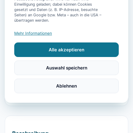
Einwilligung geladen; dabei können Cookies
📷
13
Bilder
gesetzt und Daten (z. B. IP-Adresse, besuchte
Seiten) an Google bzw. Meta – auch in die USA –
übertragen werden.
Ausstattung
Mehr Informationen
WLAN
TV
Heizung
Parkplatz
Alle akzeptieren
Waschmaschine
Trockner
Kühlschrank
Mikrowelle
Terrasse
Grill
Kaffeemaschine
Auswahl speichern
Toaster
Doppelbett
Schlafsofa (für 2 Pers.)
Dusche
Waschbecken
WC
Parkmöglichkeit
Ablehnen
Schlafsofa
Doppelbetten
Herd