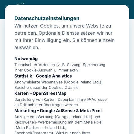
Datenschutzeinstellungen
Wir nutzen Cookies, um unsere Website zu
betreiben. Optionale Dienste setzen wir nur
Start
/
Unterkünfte
/
Norden
/
Ferienwohnung Seestern für 4 Pers. – Norden
mit Ihrer Einwilligung ein. Sie können einzeln
auswählen.
Ferienwohnung Seestern für 4 Pers.
– Norden
Notwendig
Technisch erforderlich (z. B. Sitzung, Speicherung
26506 Norden
Ihrer Cookie-Auswahl). Immer aktiv.
Statistik – Google Analytics
Anonymisierte Webanalyse (Google Ireland Ltd.),
Speicherdauer der Cookies 2 Jahre.
Karten – OpenStreetMap
Darstellung von Karten. Dabei kann Ihre IP-Adresse
an Drittanbieter übertragen werden.
Marketing – Google AdSense & Meta Pixel
Anzeige von Werbung (Google Ireland Ltd.) und
Reichweiten-/Werbemessung mit dem Meta Pixel
(Meta Platforms Ireland Ltd.,
Facebook/Instagram). Wird nur nach Ihrer