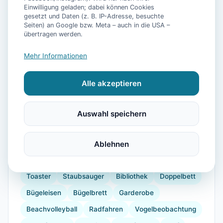
Einwilligung geladen; dabei können Cookies
gesetzt und Daten (z. B. IP-Adresse, besuchte
Seiten) an Google bzw. Meta – auch in die USA –
übertragen werden.
📷
10
Bilder
Mehr Informationen
Alle akzeptieren
Ausstattung
WLAN
TV
Küche
Kühlschrank
Auswahl speichern
Mikrowelle
Terrasse
Wellness
Wellnessbehandlungen
Ablehnen
Kaffeemaschine
Herdplatte
Geschirr
Küchenutensilien
Toaster
Staubsauger
Bibliothek
Doppelbett
Bügeleisen
Bügelbrett
Garderobe
Beachvolleyball
Radfahren
Vogelbeobachtung