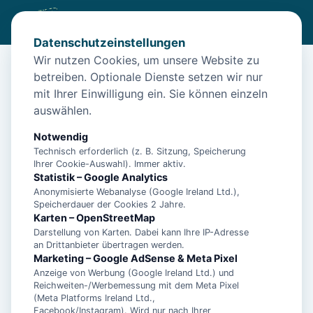
Datenschutzeinstellungen
Wir nutzen Cookies, um unsere Website zu
betreiben. Optionale Dienste setzen wir nur
Start
/
Unterkünfte
/
Norden
/
Hunde willkommen: Ferienwohnung Wattwurm in Norden
mit Ihrer Einwilligung ein. Sie können einzeln
auswählen.
Hunde willkommen: Ferienwohnung
Wattwurm in Norden
Notwendig
Technisch erforderlich (z. B. Sitzung, Speicherung
26506 Norden
Ihrer Cookie-Auswahl). Immer aktiv.
Statistik – Google Analytics
Anonymisierte Webanalyse (Google Ireland Ltd.),
Speicherdauer der Cookies 2 Jahre.
Karten – OpenStreetMap
Darstellung von Karten. Dabei kann Ihre IP-Adresse
an Drittanbieter übertragen werden.
Marketing – Google AdSense & Meta Pixel
Anzeige von Werbung (Google Ireland Ltd.) und
Reichweiten-/Werbemessung mit dem Meta Pixel
(Meta Platforms Ireland Ltd.,
Facebook/Instagram). Wird nur nach Ihrer