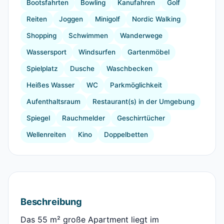
Bootsfahrten
Bowling
Kanufahren
Golf
Reiten
Joggen
Minigolf
Nordic Walking
Shopping
Schwimmen
Wanderwege
Wassersport
Windsurfen
Gartenmöbel
Spielplatz
Dusche
Waschbecken
Heißes Wasser
WC
Parkmöglichkeit
Aufenthaltsraum
Restaurant(s) in der Umgebung
Spiegel
Rauchmelder
Geschirrtücher
Wellenreiten
Kino
Doppelbetten
Beschreibung
Das 55 m² große Apartment liegt im