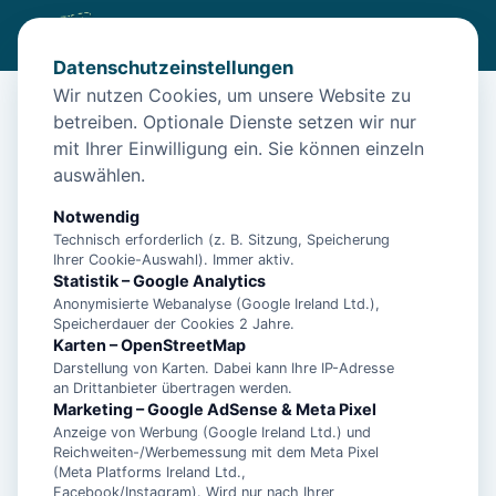
Datenschutzeinstellungen
Wir nutzen Cookies, um unsere Website zu
betreiben. Optionale Dienste setzen wir nur
Start
/
Unterkünfte
/
Norden
/
Ferienwohnung Woge by Interhome in Norden
mit Ihrer Einwilligung ein. Sie können einzeln
auswählen.
Ferienwohnung Woge by Interhome
in Norden
Notwendig
Technisch erforderlich (z. B. Sitzung, Speicherung
26506 Norden
Ihrer Cookie-Auswahl). Immer aktiv.
Statistik – Google Analytics
Anonymisierte Webanalyse (Google Ireland Ltd.),
Speicherdauer der Cookies 2 Jahre.
Karten – OpenStreetMap
Darstellung von Karten. Dabei kann Ihre IP-Adresse
an Drittanbieter übertragen werden.
Marketing – Google AdSense & Meta Pixel
Anzeige von Werbung (Google Ireland Ltd.) und
Reichweiten-/Werbemessung mit dem Meta Pixel
(Meta Platforms Ireland Ltd.,
Facebook/Instagram). Wird nur nach Ihrer