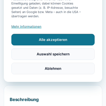
Einwilligung geladen; dabei können Cookies
gesetzt und Daten (z. B. IP-Adresse, besuchte
Seiten) an Google bzw. Meta – auch in die USA –
📷
14
Bilder
übertragen werden.
Mehr Informationen
Ausstattung
Alle akzeptieren
TV
Heizung
Waschmaschine
Kühlschrank
Mikrowelle
Balkon
Küchenutensilien
Auswahl speichern
Wandern
Reiten
Segeln
Strand
Parkmöglichkeit
Direkt am Wasser
Ablehnen
Beschreibung