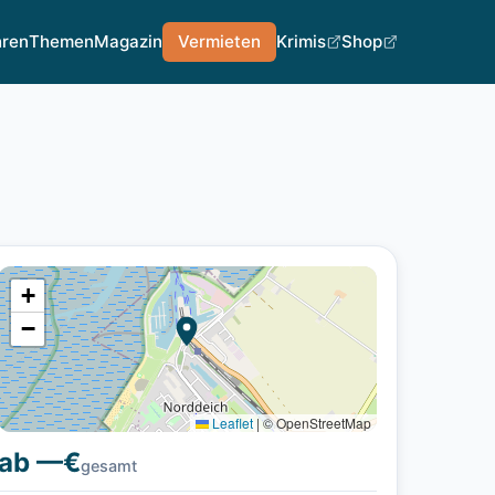
hren
Themen
Magazin
Vermieten
Krimis
Shop
+
−
Leaflet
|
© OpenStreetMap
ab —€
gesamt