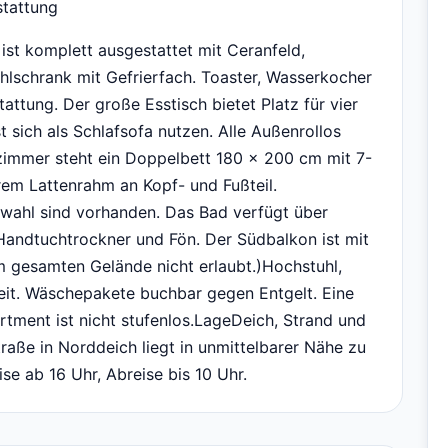
stattung
st komplett ausgestattet mit Ceranfeld,
hlschrank mit Gefrierfach. Toaster, Wasserkocher
tung. Der große Esstisch bietet Platz für vier
t sich als Schlafsofa nutzen. Alle Außenrollos
zimmer steht ein Doppelbett 180 x 200 cm mit 7-
em Lattenrahm an Kopf- und Fußteil.
swahl sind vorhanden. Das Bad verfügt über
andtuchtrockner und Fön. Der Südbalkon ist mit
dem gesamten Gelände nicht erlaubt.)Hochstuhl,
eit. Wäschepakete buchbar gegen Entgelt. Eine
tment ist nicht stufenlos.LageDeich, Strand und
traße in Norddeich liegt in unmittelbarer Nähe zu
e ab 16 Uhr, Abreise bis 10 Uhr.