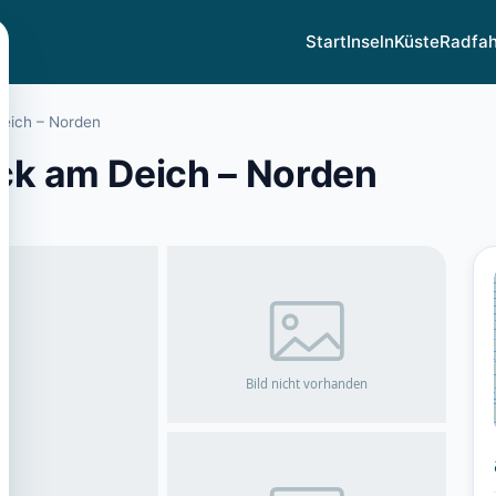
Start
Inseln
Küste
Radfa
eich – Norden
ck am Deich – Norden