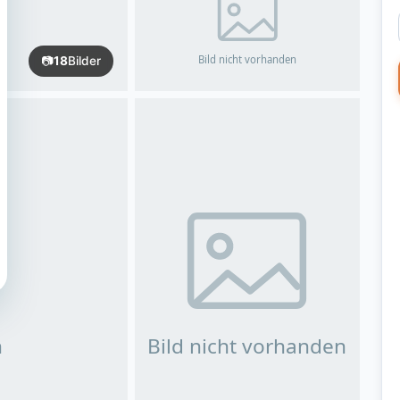
📷
18
Bilder