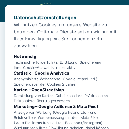
Datenschutzeinstellungen
Wir nutzen Cookies, um unsere Website zu
betreiben. Optionale Dienste setzen wir nur mit
Start
/
Unterkünfte
/
Norden
/
Apartment Friesenglück am D
Ihrer Einwilligung ein. Sie können einzeln
Apartment Friesenglü
auswählen.
26506 Norden
Notwendig
Technisch erforderlich (z. B. Sitzung, Speicherung
Ihrer Cookie-Auswahl). Immer aktiv.
Statistik – Google Analytics
Anonymisierte Webanalyse (Google Ireland Ltd.),
Speicherdauer der Cookies 2 Jahre.
Karten – OpenStreetMap
Darstellung von Karten. Dabei kann Ihre IP-Adresse an
Drittanbieter übertragen werden.
Marketing – Google AdSense & Meta Pixel
Anzeige von Werbung (Google Ireland Ltd.) und
Reichweiten-/Werbemessung mit dem Meta Pixel
(Meta Platforms Ireland Ltd., Facebook/Instagram).
Wird nur nach Ihrer Einwilligung geladen; dabei können