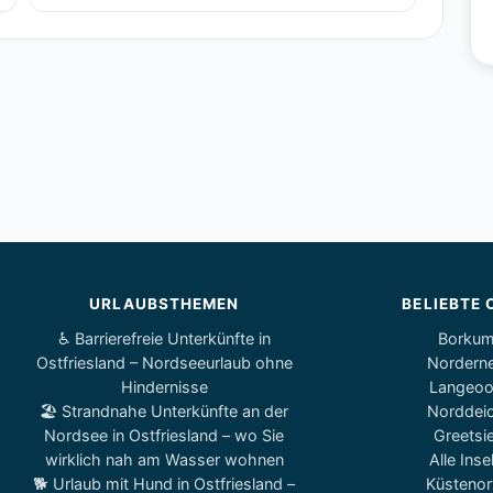
URLAUBSTHEMEN
BELIEBTE 
♿ Barrierefreie Unterkünfte in
Borku
Ostfriesland – Nordseeurlaub ohne
Nordern
Hindernisse
Langeo
🏖️ Strandnahe Unterkünfte an der
Norddei
Nordsee in Ostfriesland – wo Sie
Greetsie
wirklich nah am Wasser wohnen
Alle Inse
🐕 Urlaub mit Hund in Ostfriesland –
Küstenor