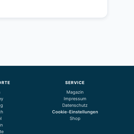
ORTE
SERVICE
m
Magazin
ey
Impressum
og
Datenschutz
ch
Cookie-Einstellungen
l
Shop
ln
te