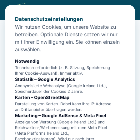
Datenschutzeinstellungen
Wir nutzen Cookies, um unsere Website zu
betreiben. Optionale Dienste setzen wir nur
Start
/
Unterkünfte
/
Norden
/
Apartment Katrin – Norden
mit Ihrer Einwilligung ein. Sie können einzeln
Apartment Katrin – Norden
auswählen.
26506 Norden
Notwendig
Technisch erforderlich (z. B. Sitzung, Speicherung
Ihrer Cookie-Auswahl). Immer aktiv.
Statistik – Google Analytics
Anonymisierte Webanalyse (Google Ireland Ltd.),
Speicherdauer der Cookies 2 Jahre.
Karten – OpenStreetMap
Darstellung von Karten. Dabei kann Ihre IP-Adresse
an Drittanbieter übertragen werden.
Marketing – Google AdSense & Meta Pixel
Anzeige von Werbung (Google Ireland Ltd.) und
Reichweiten-/Werbemessung mit dem Meta Pixel
(Meta Platforms Ireland Ltd.,
Facebook/Instagram). Wird nur nach Ihrer