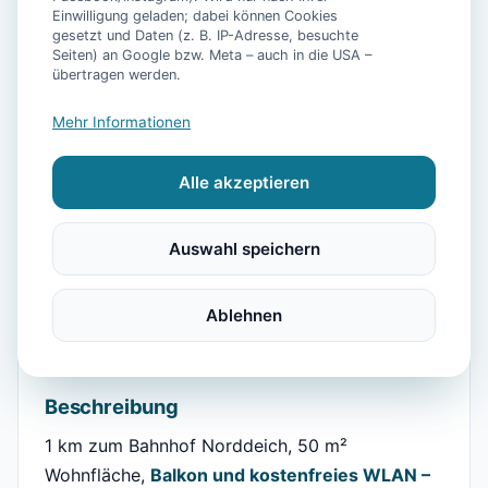
Einwilligung geladen; dabei können Cookies
gesetzt und Daten (z. B. IP-Adresse, besuchte
📷
12
Bilder
Seiten) an Google bzw. Meta – auch in die USA –
übertragen werden.
Mehr Informationen
Ausstattung
Alle akzeptieren
WLAN
Heizung
Küche
Balkon
Internet
Parkmöglichkeit
Kingsize Bett
Flachbild-TV
Auswahl speichern
Kochnische
Ausblick
Ablehnen
Beschreibung
1 km zum Bahnhof Norddeich, 50 m²
Wohnfläche,
Balkon und kostenfreies WLAN –