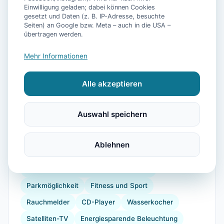
Einwilligung geladen; dabei können Cookies
gesetzt und Daten (z. B. IP-Adresse, besuchte
📷
36
Bilder
Seiten) an Google bzw. Meta – auch in die USA –
übertragen werden.
Mehr Informationen
Ausstattung
Alle akzeptieren
TV
Heizung
Kühlschrank
Mikrowelle
Geschirrspüler
Balkon
Garten
Auswahl speichern
Kaffeemaschine
Herdplatte
Backofen
Toaster
Radio
Radfahren
Wandern
Ablehnen
Reiten
Segeln
Strand
Babybett
Dusche
Öffentliche Verkehrsmittel in der Nähe
Parkmöglichkeit
Fitness und Sport
Rauchmelder
CD-Player
Wasserkocher
Satelliten-TV
Energiesparende Beleuchtung