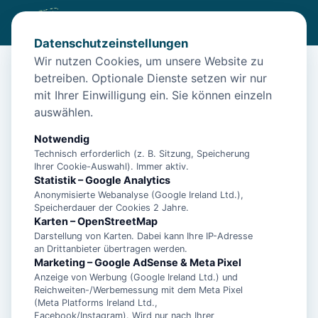
Datenschutzeinstellungen
Wir nutzen Cookies, um unsere Website zu
betreiben. Optionale Dienste setzen wir nur
Start
/
Unterkünfte
/
Norden
/
Malia für 4 Pers. – Norden
mit Ihrer Einwilligung ein. Sie können einzeln
Malia für 4 Pers. – Norden
auswählen.
26506 Norden
Notwendig
Technisch erforderlich (z. B. Sitzung, Speicherung
Ihrer Cookie-Auswahl). Immer aktiv.
Statistik – Google Analytics
Anonymisierte Webanalyse (Google Ireland Ltd.),
Speicherdauer der Cookies 2 Jahre.
Karten – OpenStreetMap
Darstellung von Karten. Dabei kann Ihre IP-Adresse
an Drittanbieter übertragen werden.
Marketing – Google AdSense & Meta Pixel
Anzeige von Werbung (Google Ireland Ltd.) und
Reichweiten-/Werbemessung mit dem Meta Pixel
(Meta Platforms Ireland Ltd.,
Facebook/Instagram). Wird nur nach Ihrer