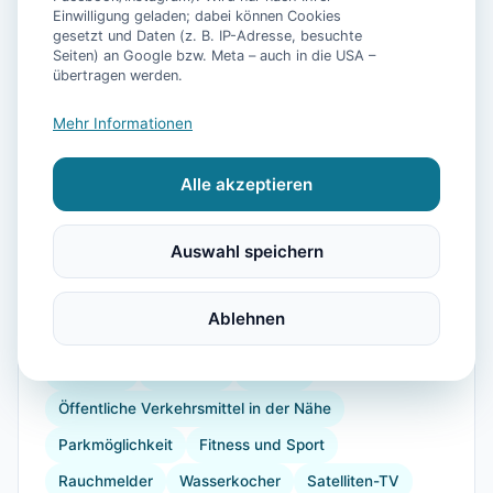
Einwilligung geladen; dabei können Cookies
gesetzt und Daten (z. B. IP-Adresse, besuchte
📷
39
Bilder
Seiten) an Google bzw. Meta – auch in die USA –
übertragen werden.
Mehr Informationen
Ausstattung
Alle akzeptieren
TV
Heizung
Waschmaschine
Trockner
Küche
Kühlschrank
Mikrowelle
Balkon
Auswahl speichern
Garten
Meerblick
Kaffeemaschine
Herdplatte
Toaster
Radfahren
Wandern
Ablehnen
Reiten
Segeln
Tennisplatz
Strand
Babybett
Spielplatz
Dusche
Öffentliche Verkehrsmittel in der Nähe
Parkmöglichkeit
Fitness und Sport
Rauchmelder
Wasserkocher
Satelliten-TV