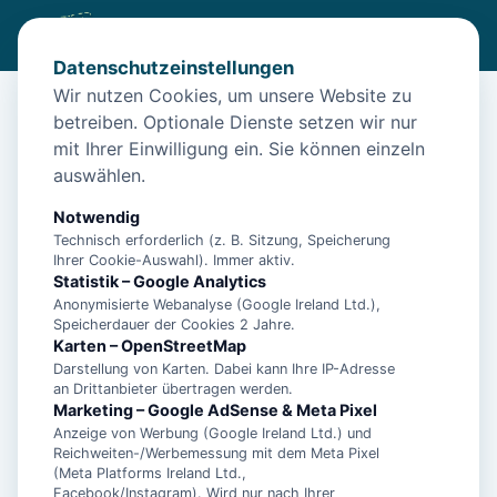
Datenschutzeinstellungen
Wir nutzen Cookies, um unsere Website zu
betreiben. Optionale Dienste setzen wir nur
Start
/
Unterkünfte
/
Norden
/
Meerblick: Meerblick in Norden
mit Ihrer Einwilligung ein. Sie können einzeln
Meerblick: Meerblick in Norden
auswählen.
26506 Norden
Notwendig
Technisch erforderlich (z. B. Sitzung, Speicherung
Ihrer Cookie-Auswahl). Immer aktiv.
Statistik – Google Analytics
Anonymisierte Webanalyse (Google Ireland Ltd.),
Speicherdauer der Cookies 2 Jahre.
Karten – OpenStreetMap
Darstellung von Karten. Dabei kann Ihre IP-Adresse
an Drittanbieter übertragen werden.
Marketing – Google AdSense & Meta Pixel
Anzeige von Werbung (Google Ireland Ltd.) und
Reichweiten-/Werbemessung mit dem Meta Pixel
(Meta Platforms Ireland Ltd.,
Facebook/Instagram). Wird nur nach Ihrer