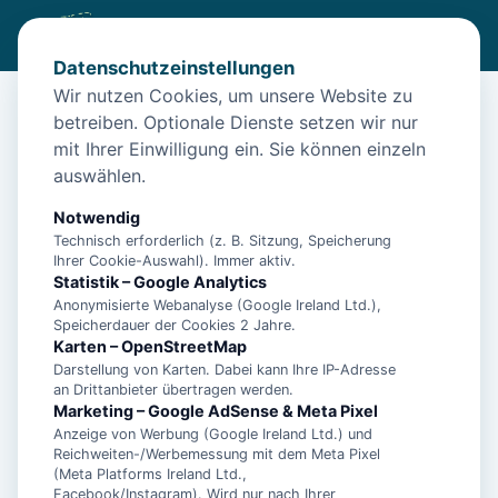
Datenschutzeinstellungen
Wir nutzen Cookies, um unsere Website zu
betreiben. Optionale Dienste setzen wir nur
Start
/
Unterkünfte
/
Norden
/
Muschelperle Norden – Hunde willkommen
mit Ihrer Einwilligung ein. Sie können einzeln
auswählen.
Muschelperle Norden – Hunde
willkommen
Notwendig
Technisch erforderlich (z. B. Sitzung, Speicherung
26506 Norden
Ihrer Cookie-Auswahl). Immer aktiv.
Statistik – Google Analytics
Anonymisierte Webanalyse (Google Ireland Ltd.),
Speicherdauer der Cookies 2 Jahre.
Karten – OpenStreetMap
Darstellung von Karten. Dabei kann Ihre IP-Adresse
an Drittanbieter übertragen werden.
Marketing – Google AdSense & Meta Pixel
Anzeige von Werbung (Google Ireland Ltd.) und
Reichweiten-/Werbemessung mit dem Meta Pixel
(Meta Platforms Ireland Ltd.,
Facebook/Instagram). Wird nur nach Ihrer