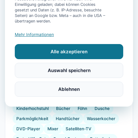
Einwilligung geladen; dabei können Cookies
gesetzt und Daten (z. B. IP-Adresse, besuchte
Seiten) an Google bzw. Meta – auch in die USA –
📷
10
Bilder
übertragen werden.
Mehr Informationen
Ausstattung
Alle akzeptieren
WLAN
Heizung
Kühlschrank
Mikrowelle
Geschirrspüler
Terrasse
Kaffeemaschine
Auswahl speichern
Küchenutensilien
Toaster
Bügelbrett
Krankenhaus
Golf
Reiten
Segeln
Ablehnen
Strandkorb
Gartenmöbel
Strand
Kinderhochstuhl
Bücher
Föhn
Dusche
Parkmöglichkeit
Handtücher
Wasserkocher
DVD-Player
Mixer
Satelliten-TV