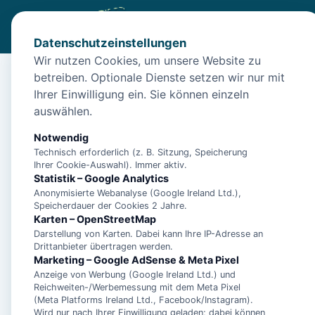
Datenschutzeinstellungen
Wir nutzen Cookies, um unsere Website zu
betreiben. Optionale Dienste setzen wir nur mit
Start
/
Unterkünfte
/
Norden
/
Apartment Muschelsucher – 
Ihrer Einwilligung ein. Sie können einzeln
Apartment Muschelsu
auswählen.
26506 Norden
Notwendig
Technisch erforderlich (z. B. Sitzung, Speicherung
Ihrer Cookie-Auswahl). Immer aktiv.
Statistik – Google Analytics
Anonymisierte Webanalyse (Google Ireland Ltd.),
Speicherdauer der Cookies 2 Jahre.
Karten – OpenStreetMap
Darstellung von Karten. Dabei kann Ihre IP-Adresse an
Drittanbieter übertragen werden.
Marketing – Google AdSense & Meta Pixel
Anzeige von Werbung (Google Ireland Ltd.) und
Reichweiten-/Werbemessung mit dem Meta Pixel
(Meta Platforms Ireland Ltd., Facebook/Instagram).
Wird nur nach Ihrer Einwilligung geladen; dabei können