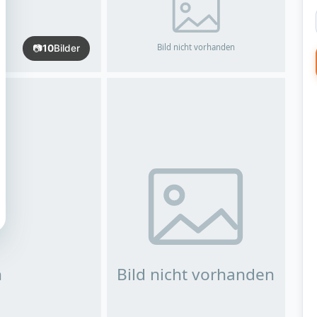
📷
10
Bilder