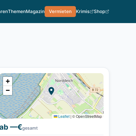
hren
Themen
Magazin
Vermieten
Krimis
Shop
+
−
Leaflet
|
© OpenStreetMap
ab —€
gesamt