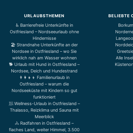
URLAUBSTHEMEN
BELIEBTE 
♿ Barrierefreie Unterkünfte in
Borku
Ostfriesland – Nordseeurlaub ohne
Nordern
Hindernisse
Langeo
🏖️ Strandnahe Unterkünfte an der
Norddei
Nordsee in Ostfriesland – wo Sie
Greetsie
wirklich nah am Wasser wohnen
Alle Inse
🐕 Urlaub mit Hund in Ostfriesland –
Küstenor
Nordsee, Deich und Hundestrand
👨‍👩‍👧‍👦 Familienurlaub in
Ostfriesland – warum die
Nordseeküste mit Kindern so gut
funktioniert
🧖 Wellness-Urlaub in Ostfriesland –
Thalasso, Reizklima und Sauna mit
Meerblick
🚴 Radfahren in Ostfriesland –
flaches Land, weiter Himmel, 3.500