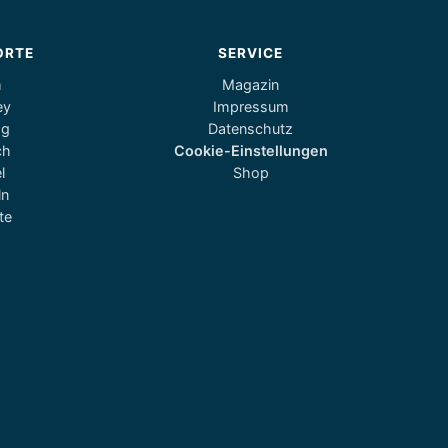
ORTE
SERVICE
m
Magazin
ey
Impressum
og
Datenschutz
ch
Cookie-Einstellungen
l
Shop
ln
te