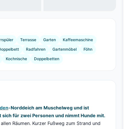
+5 Bilder
rspüler
Terrasse
Garten
Kaffeemaschine
Doppelbett
Radfahren
Gartenmöbel
Föhn
Kochnische
Doppelbetten
den
-Norddeich am Muschelweg und ist
t sich für zwei Personen und nimmt Hunde mit.
n allen Räumen. Kurzer Fußweg zum Strand und