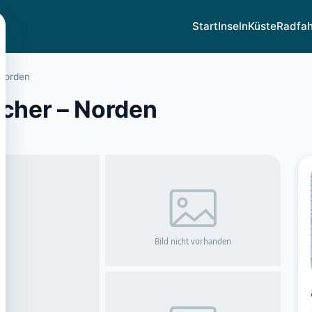
Start
Inseln
Küste
Radfa
Norden
cher – Norden