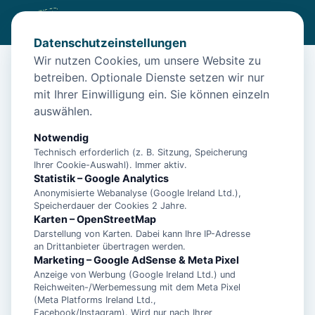
Datenschutzeinstellungen
Wir nutzen Cookies, um unsere Website zu
betreiben. Optionale Dienste setzen wir nur
Start
/
Unterkünfte
/
Norden
/
Norden: Apartment Nordseenest
mit Ihrer Einwilligung ein. Sie können einzeln
Norden: Apartment Nordseenest
auswählen.
26506 Norden
Notwendig
Technisch erforderlich (z. B. Sitzung, Speicherung
Ihrer Cookie-Auswahl). Immer aktiv.
Statistik – Google Analytics
Anonymisierte Webanalyse (Google Ireland Ltd.),
Speicherdauer der Cookies 2 Jahre.
Karten – OpenStreetMap
Darstellung von Karten. Dabei kann Ihre IP-Adresse
an Drittanbieter übertragen werden.
Marketing – Google AdSense & Meta Pixel
Anzeige von Werbung (Google Ireland Ltd.) und
Reichweiten-/Werbemessung mit dem Meta Pixel
(Meta Platforms Ireland Ltd.,
Facebook/Instagram). Wird nur nach Ihrer