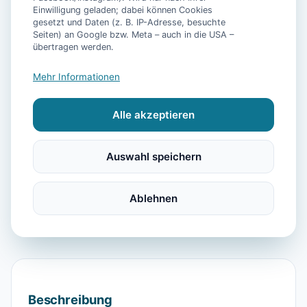
📷
15
Bilder
Einwilligung geladen; dabei können Cookies
gesetzt und Daten (z. B. IP-Adresse, besuchte
Seiten) an Google bzw. Meta – auch in die USA –
übertragen werden.
Ausstattung
Mehr Informationen
TV
Kühlschrank
Mikrowelle
Geschirrspüler
Alle akzeptieren
Kaffeemaschine
Gefrierfach
Backofen
Toaster
Internet
Doppelbett
Garderobe
Auswahl speichern
Radfahren
Föhn
Dusche
Waschbecken
WC
Rauchmelder
Wasserkocher
Ablehnen
Kochnische
Couch
Doppelbetten
Beschreibung