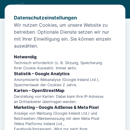
Datenschutzeinstellungen
Wir nutzen Cookies, um unsere Website zu
betreiben. Optionale Dienste setzen wir nur
Start
/
Unterkünfte
/
Norden
/
Nordseetraum für 3 Pers. – Norden
mit Ihrer Einwilligung ein. Sie können einzeln
Nordseetraum für 3 Pers. – Norden
auswählen.
26506 Norden
Notwendig
Technisch erforderlich (z. B. Sitzung, Speicherung
Ihrer Cookie-Auswahl). Immer aktiv.
Statistik – Google Analytics
Anonymisierte Webanalyse (Google Ireland Ltd.),
Speicherdauer der Cookies 2 Jahre.
Karten – OpenStreetMap
Darstellung von Karten. Dabei kann Ihre IP-Adresse
an Drittanbieter übertragen werden.
Marketing – Google AdSense & Meta Pixel
Anzeige von Werbung (Google Ireland Ltd.) und
Reichweiten-/Werbemessung mit dem Meta Pixel
(Meta Platforms Ireland Ltd.,
Facebook/Instagram). Wird nur nach Ihrer