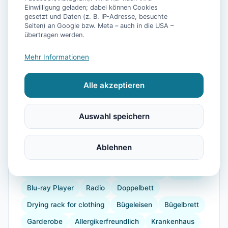
📷
31
Bilder
Einwilligung geladen; dabei können Cookies
gesetzt und Daten (z. B. IP-Adresse, besuchte
Seiten) an Google bzw. Meta – auch in die USA –
übertragen werden.
Ausstattung
Mehr Informationen
WLAN
TV
Heizung
Waschmaschine
Alle akzeptieren
Küche
Kühlschrank
Mikrowelle
Geschirrspüler
Terrasse
Garten
Wellness
Auswahl speichern
Kaffeemaschine
Herdplatte
Geschirr
Espressomaschine
Gefrierfach
Ablehnen
Küchenutensilien
Backofen
Toaster
verdunkelnde Vorhänge
Staubsauger
Internet
Blu-ray Player
Radio
Doppelbett
Drying rack for clothing
Bügeleisen
Bügelbrett
Garderobe
Allergikerfreundlich
Krankenhaus