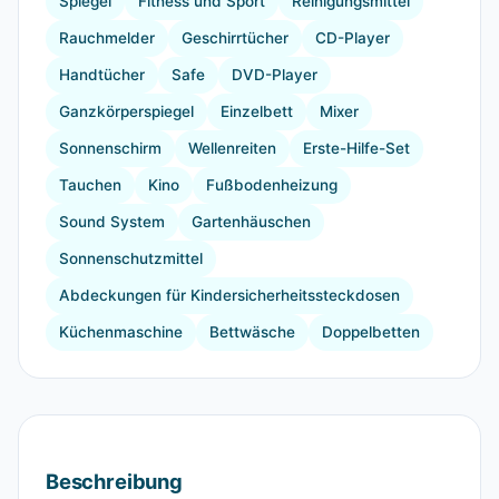
Spiegel
Fitness und Sport
Reinigungsmittel
Rauchmelder
Geschirrtücher
CD-Player
Handtücher
Safe
DVD-Player
Ganzkörperspiegel
Einzelbett
Mixer
Sonnenschirm
Wellenreiten
Erste-Hilfe-Set
Tauchen
Kino
Fußbodenheizung
Sound System
Gartenhäuschen
Sonnenschutzmittel
Abdeckungen für Kindersicherheitssteckdosen
Küchenmaschine
Bettwäsche
Doppelbetten
Beschreibung