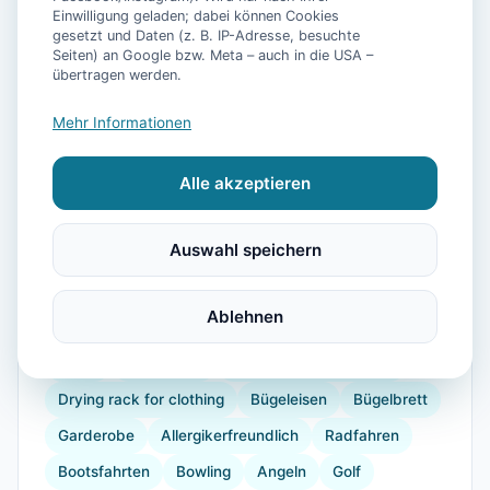
Einwilligung geladen; dabei können Cookies
gesetzt und Daten (z. B. IP-Adresse, besuchte
Seiten) an Google bzw. Meta – auch in die USA –
Ausstattung
übertragen werden.
WLAN
TV
Heizung
Waschmaschine
Mehr Informationen
Küche
Kühlschrank
Mikrowelle
Alle akzeptieren
Geschirrspüler
Terrasse
Garten
Wellness
Kaffeemaschine
Herdplatte
Geschirr
Auswahl speichern
Espressomaschine
Gefrierfach
Küchenutensilien
Backofen
Toaster
Ablehnen
verdunkelnde Vorhänge
Staubsauger
Internet
Radio
Doppelbett
Schlafsofa (für 2 Pers.)
Drying rack for clothing
Bügeleisen
Bügelbrett
Garderobe
Allergikerfreundlich
Radfahren
Bootsfahrten
Bowling
Angeln
Golf