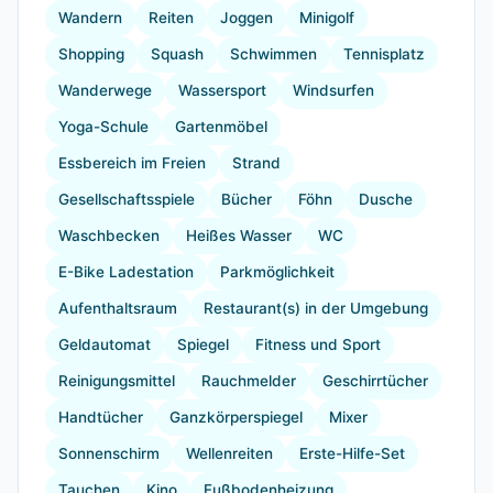
Wandern
Reiten
Joggen
Minigolf
Shopping
Squash
Schwimmen
Tennisplatz
Wanderwege
Wassersport
Windsurfen
Yoga-Schule
Gartenmöbel
Essbereich im Freien
Strand
Gesellschaftsspiele
Bücher
Föhn
Dusche
Waschbecken
Heißes Wasser
WC
E-Bike Ladestation
Parkmöglichkeit
Aufenthaltsraum
Restaurant(s) in der Umgebung
Geldautomat
Spiegel
Fitness und Sport
Reinigungsmittel
Rauchmelder
Geschirrtücher
Handtücher
Ganzkörperspiegel
Mixer
Sonnenschirm
Wellenreiten
Erste-Hilfe-Set
Tauchen
Kino
Fußbodenheizung