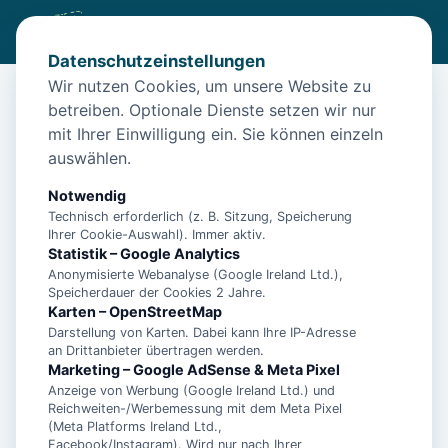
Datenschutzeinstellungen
Wir nutzen Cookies, um unsere Website zu
betreiben. Optionale Dienste setzen wir nur
Start
/
Unterkünfte
/
Norden
/
Riff I Norden – Allergikerfreundlich
mit Ihrer Einwilligung ein. Sie können einzeln
Riff I Norden – Allergikerfreundlich
auswählen.
26506 Norden
Notwendig
Technisch erforderlich (z. B. Sitzung, Speicherung
Ihrer Cookie-Auswahl). Immer aktiv.
Statistik – Google Analytics
Anonymisierte Webanalyse (Google Ireland Ltd.),
Speicherdauer der Cookies 2 Jahre.
Karten – OpenStreetMap
Darstellung von Karten. Dabei kann Ihre IP-Adresse
an Drittanbieter übertragen werden.
Marketing – Google AdSense & Meta Pixel
Anzeige von Werbung (Google Ireland Ltd.) und
Reichweiten-/Werbemessung mit dem Meta Pixel
📷
12
Bilder
(Meta Platforms Ireland Ltd.,
Facebook/Instagram). Wird nur nach Ihrer