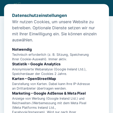
Datenschutzeinstellungen
Wir nutzen Cookies, um unsere Website zu
betreiben. Optionale Dienste setzen wir nur
Start
/
Unterkünfte
/
Norden
/
Sanddüne by Interhome Norden – Nordsee-Urlaub in Norden
mit Ihrer Einwilligung ein. Sie können einzeln
auswählen.
Sanddüne by Interhome Norden –
Nordsee-Urlaub in Norden
Notwendig
Technisch erforderlich (z. B. Sitzung, Speicherung
26506 Norden
Ihrer Cookie-Auswahl). Immer aktiv.
Statistik – Google Analytics
Anonymisierte Webanalyse (Google Ireland Ltd.),
Speicherdauer der Cookies 2 Jahre.
Karten – OpenStreetMap
Darstellung von Karten. Dabei kann Ihre IP-Adresse
an Drittanbieter übertragen werden.
Marketing – Google AdSense & Meta Pixel
Anzeige von Werbung (Google Ireland Ltd.) und
Reichweiten-/Werbemessung mit dem Meta Pixel
(Meta Platforms Ireland Ltd.,
Facebook/Instagram). Wird nur nach Ihrer