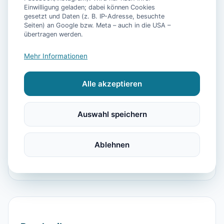
Einwilligung geladen; dabei können Cookies
gesetzt und Daten (z. B. IP-Adresse, besuchte
Seiten) an Google bzw. Meta – auch in die USA –
📷
11
Bilder
übertragen werden.
Mehr Informationen
Ausstattung
Alle akzeptieren
WLAN
Heizung
Kühlschrank
Mikrowelle
Geschirrspüler
Balkon
Küchenutensilien
Auswahl speichern
Toaster
Wandern
Reiten
Segeln
Gartenmöbel
Strand
Kinderhochstuhl
Ablehnen
Parkmöglichkeit
Satelliten-TV